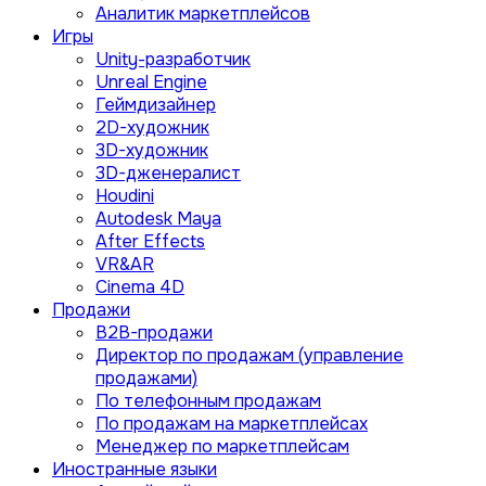
Аналитик маркетплейсов
Игры
Unity-разработчик
Unreal Engine
Геймдизайнер
2D-художник
3D-художник
3D-дженералист
Houdini
Autodesk Maya
After Effects
VR&AR
Cinema 4D
Продажи
B2B-продажи
Директор по продажам (управление
продажами)
По телефонным продажам
По продажам на маркетплейсах
Менеджер по маркетплейсам
Иностранные языки