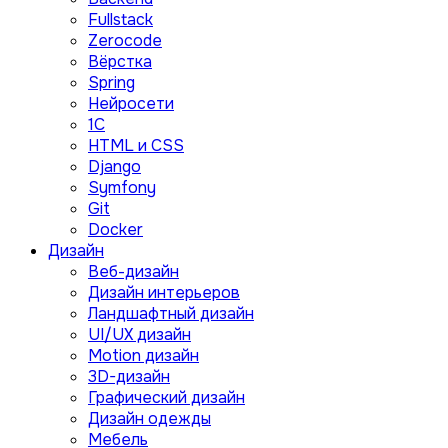
Fullstack
Zerocode
Вёрстка
Spring
Нейросети
1C
HTML и CSS
Django
Symfony
Git
Docker
Дизайн
Веб-дизайн
Дизайн интерьеров
Ландшафтный дизайн
UI/UX дизайн
Motion дизайн
3D-дизайн
Графический дизайн
Дизайн одежды
Мебель