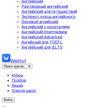
Английский
Разговорный английский
Английский для путешествий
Экспресс курсы английского
Деловой аглийский
Английский с носителями
Английский Intermediate
Английский Advanced
Ангийский для TOEFL
Английский для IELTS
WikiProf
Поиск курсов...
K
Курсы
Подбор
Акции
Список школ
Войти