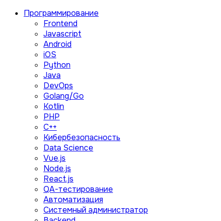
Программирование
Frontend
Javascript
Android
iOS
Python
Java
DevOps
Golang/Go
Kotlin
PHP
C++
Кибербезопасность
Data Science
Vue.js
Node.js
React.js
QA-тестирование
Автоматизация
Системный администратор
Backend