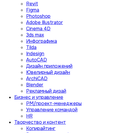
Revit
Figma
Photoshop
Adobe Illustrator
Сinema 4D
3ds max
Инфографика
Tilda
Indesign
AutoCAD
Дизайн приложений
Ювелирный дизайн
ArchiCAD
Blender
Рекламный дизай
Бизнес и управление
PM/проект-менеджеры
Управление командой
HR
Творчество и контент
Копирайтинг