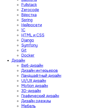
Fullstack
Zerocode
Вёрстка
Spring
Нейросети
1C
HTML и CSS
Django
Symfony
Git
Docker
Дизайн
Веб-дизайн
Дизайн интерьеров
Ландшафтный дизайн
UI/UX дизайн
Motion дизайн
3D-дизайн
Графический дизайн
Дизайн одежды
Мебель