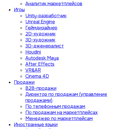
Аналитик маркетплейсов
Игры
Unity-разработчик
Unreal Engine
Геймдизайнер
2D-художник
3D-художник
3D-дженералист
Houdini
Autodesk Maya
After Effects
VR&AR
Cinema 4D
Продажи
B2B-продажи
Директор по продажам (управление
продажами)
По телефонным продажам
По продажам на маркетплейсах
Менеджер по маркетплейсам
Иностранные языки