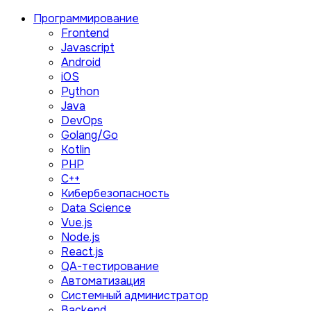
Программирование
Frontend
Javascript
Android
iOS
Python
Java
DevOps
Golang/Go
Kotlin
PHP
C++
Кибербезопасность
Data Science
Vue.js
Node.js
React.js
QA-тестирование
Автоматизация
Системный администратор
Backend