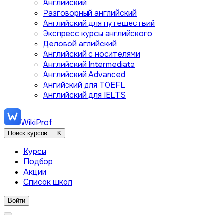
Английский
Разговорный английский
Английский для путешествий
Экспресс курсы английского
Деловой аглийский
Английский с носителями
Английский Intermediate
Английский Advanced
Ангийский для TOEFL
Английский для IELTS
WikiProf
Поиск курсов...
K
Курсы
Подбор
Акции
Список школ
Войти