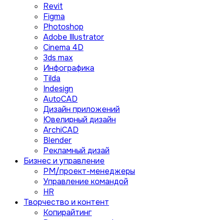
Revit
Figma
Photoshop
Adobe Illustrator
Сinema 4D
3ds max
Инфографика
Tilda
Indesign
AutoCAD
Дизайн приложений
Ювелирный дизайн
ArchiCAD
Blender
Рекламный дизай
Бизнес и управление
PM/проект-менеджеры
Управление командой
HR
Творчество и контент
Копирайтинг