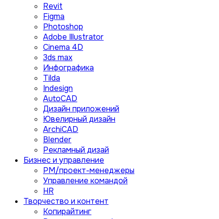
Revit
Figma
Photoshop
Adobe Illustrator
Сinema 4D
3ds max
Инфографика
Tilda
Indesign
AutoCAD
Дизайн приложений
Ювелирный дизайн
ArchiCAD
Blender
Рекламный дизай
Бизнес и управление
PM/проект-менеджеры
Управление командой
HR
Творчество и контент
Копирайтинг