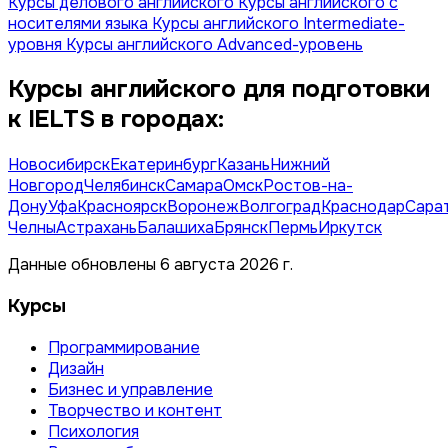
Курсы делового английского
Курсы английского с
носителями языка
Курсы английского Intermediate-
уровня
Курсы английского Advanced-уровень
Курсы английского для подготовки
к IELTS в городах:
Новосибирск
Екатеринбург
Казань
Нижний
Новгород
Челябинск
Самара
Омск
Ростов-на-
Дону
Уфа
Красноярск
Воронеж
Волгоград
Краснодар
Сара
Челны
Астрахань
Балашиха
Брянск
Пермь
Иркутск
Данные обновлены 6 августа 2026 г.
Курсы
Программирование
Дизайн
Бизнес и управление
Творчество и контент
Психология