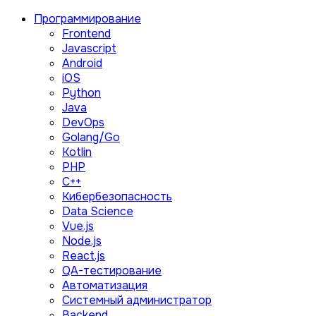
Программирование
Frontend
Javascript
Android
iOS
Python
Java
DevOps
Golang/Go
Kotlin
PHP
C++
Кибербезопасность
Data Science
Vue.js
Node.js
React.js
QA-тестирование
Автоматизация
Системный администратор
Backend