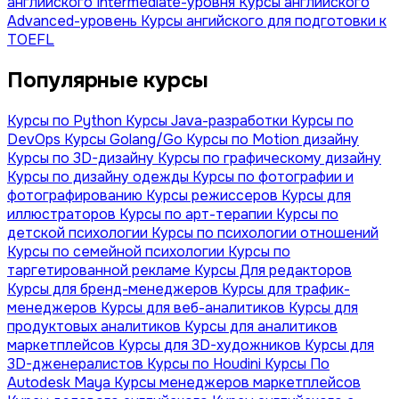
английского Intermediate-уровня
Курсы английского
Advanced-уровень
Курсы ангийского для подготовки к
TOEFL
Популярные курсы
Курсы по Python
Курсы Java-разработки
Курсы по
DevOps
Курсы Golang/Go
Курсы по Motion дизайну
Курсы по 3D-дизайну
Курсы по графическому дизайну
Курсы по дизайну одежды
Курсы по фотографии и
фотографированию
Курсы режиссеров
Курсы для
иллюстраторов
Курсы по арт-терапии
Курсы по
детской психологии
Курсы по психологии отношений
Курсы по семейной психологии
Курсы по
таргетированной рекламе
Курсы Для редакторов
Курсы для бренд-менеджеров
Курсы для трафик-
менеджеров
Курсы для веб-аналитиков
Курсы для
продуктовых аналитиков
Курсы для аналитиков
маркетплейсов
Курсы для 3D-художников
Курсы для
3D-дженералистов
Курсы по Houdini
Курсы По
Autodesk Maya
Курсы менеджеров маркетплейсов