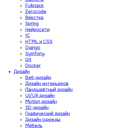
Fullstack
Zerocode
Вёрстка
Spring
Нейросети
1C
HTML и CSS
Django
Symfony
Git
Docker
Дизайн
Веб-дизайн
Дизайн интерьеров
Ландшафтный дизайн
UI/UX дизайн
Motion дизайн
3D-дизайн
Графический дизайн
Дизайн одежды
Мебель