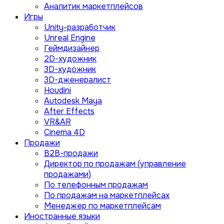
Аналитик маркетплейсов
Игры
Unity-разработчик
Unreal Engine
Геймдизайнер
2D-художник
3D-художник
3D-дженералист
Houdini
Autodesk Maya
After Effects
VR&AR
Cinema 4D
Продажи
B2B-продажи
Директор по продажам (управление
продажами)
По телефонным продажам
По продажам на маркетплейсах
Менеджер по маркетплейсам
Иностранные языки