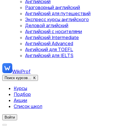
Английский
Разговорный английский
Английский для путешествий
Экспресс курсы английского
Деловой аглийский
Английский с носителями
Английский Intermediate
Английский Advanced
Ангийский для TOEFL
Английский для IELTS
WikiProf
Поиск курсов...
K
Курсы
Подбор
Акции
Список школ
Войти