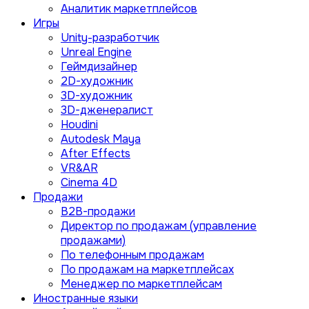
Аналитик маркетплейсов
Игры
Unity-разработчик
Unreal Engine
Геймдизайнер
2D-художник
3D-художник
3D-дженералист
Houdini
Autodesk Maya
After Effects
VR&AR
Cinema 4D
Продажи
B2B-продажи
Директор по продажам (управление
продажами)
По телефонным продажам
По продажам на маркетплейсах
Менеджер по маркетплейсам
Иностранные языки