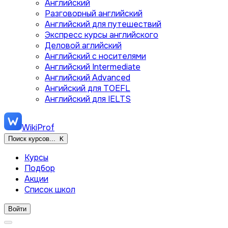
Английский
Разговорный английский
Английский для путешествий
Экспресс курсы английского
Деловой аглийский
Английский с носителями
Английский Intermediate
Английский Advanced
Ангийский для TOEFL
Английский для IELTS
WikiProf
Поиск курсов...
K
Курсы
Подбор
Акции
Список школ
Войти