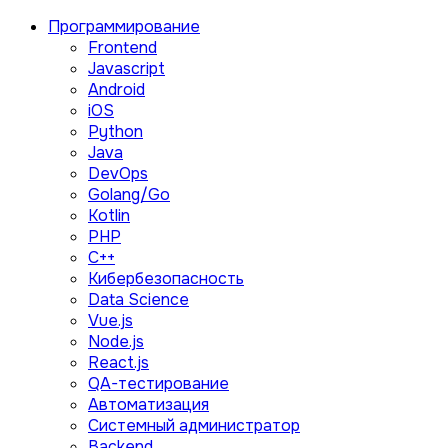
Программирование
Frontend
Javascript
Android
iOS
Python
Java
DevOps
Golang/Go
Kotlin
PHP
C++
Кибербезопасность
Data Science
Vue.js
Node.js
React.js
QA-тестирование
Автоматизация
Системный администратор
Backend