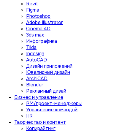
Revit
Figma
Photoshop
Adobe Illustrator
Сinema 4D
3ds max
Инфографика
Tilda
Indesign
AutoCAD
Дизайн приложений
Ювелирный дизайн
ArchiCAD
Blender
Рекламный дизай
Бизнес и управление
PM/проект-менеджеры
Управление командой
HR
Творчество и контент
Копирайтинг