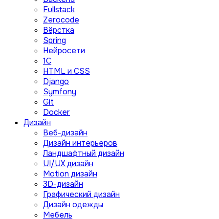
Fullstack
Zerocode
Вёрстка
Spring
Нейросети
1C
HTML и CSS
Django
Symfony
Git
Docker
Дизайн
Веб-дизайн
Дизайн интерьеров
Ландшафтный дизайн
UI/UX дизайн
Motion дизайн
3D-дизайн
Графический дизайн
Дизайн одежды
Мебель