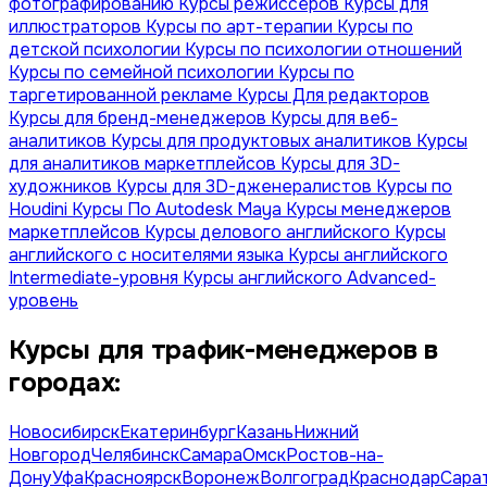
фотографированию
Курсы режиссеров
Курсы для
иллюстраторов
Курсы по арт-терапии
Курсы по
детской психологии
Курсы по психологии отношений
Курсы по семейной психологии
Курсы по
таргетированной рекламе
Курсы Для редакторов
Курсы для бренд-менеджеров
Курсы для веб-
аналитиков
Курсы для продуктовых аналитиков
Курсы
для аналитиков маркетплейсов
Курсы для 3D-
художников
Курсы для 3D-дженералистов
Курсы по
Houdini
Курсы По Autodesk Maya
Курсы менеджеров
маркетплейсов
Курсы делового английского
Курсы
английского с носителями языка
Курсы английского
Intermediate-уровня
Курсы английского Advanced-
уровень
Курсы для трафик-менеджеров в
городах:
Новосибирск
Екатеринбург
Казань
Нижний
Новгород
Челябинск
Самара
Омск
Ростов-на-
Дону
Уфа
Красноярск
Воронеж
Волгоград
Краснодар
Сара