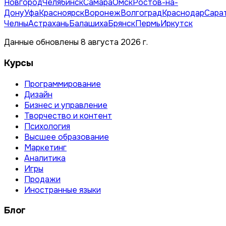
Новгород
Челябинск
Самара
Омск
Ростов-на-
Дону
Уфа
Красноярск
Воронеж
Волгоград
Краснодар
Сара
Челны
Астрахань
Балашиха
Брянск
Пермь
Иркутск
Данные обновлены 8 августа 2026 г.
Курсы
Программирование
Дизайн
Бизнес и управление
Творчество и контент
Психология
Высшее образование
Маркетинг
Аналитика
Игры
Продажи
Иностранные языки
Блог