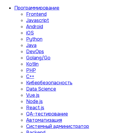
Программирование
Frontend
Javascript
Android
iOS
Python
Java
DevOps
Golang/Go
Kotlin
PHP
C++
Кибербезопасность
Data Science
Vue.js
Node.js
React.js
QA-тестирование
Автоматизация
Системный администратор
Backend