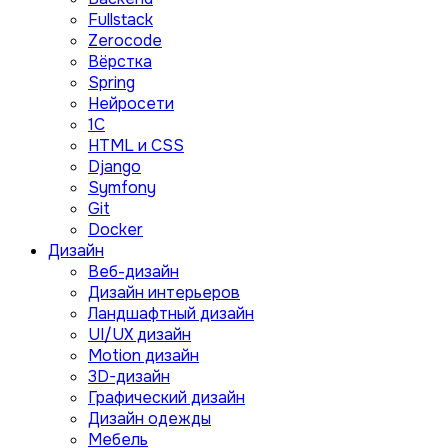
Fullstack
Zerocode
Вёрстка
Spring
Нейросети
1C
HTML и CSS
Django
Symfony
Git
Docker
Дизайн
Веб-дизайн
Дизайн интерьеров
Ландшафтный дизайн
UI/UX дизайн
Motion дизайн
3D-дизайн
Графический дизайн
Дизайн одежды
Мебель