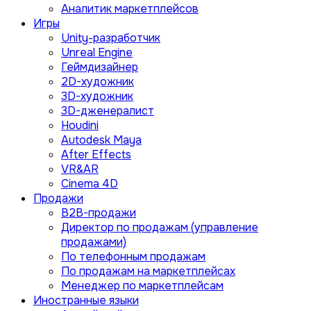
Аналитик маркетплейсов
Игры
Unity-разработчик
Unreal Engine
Геймдизайнер
2D-художник
3D-художник
3D-дженералист
Houdini
Autodesk Maya
After Effects
VR&AR
Cinema 4D
Продажи
B2B-продажи
Директор по продажам (управление
продажами)
По телефонным продажам
По продажам на маркетплейсах
Менеджер по маркетплейсам
Иностранные языки