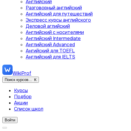
Английский
Разговорный английский
Английский для путешествий
Экспресс курсы английского
Деловой аглийский
Английский с носителями
Английский Intermediate
Английский Advanced
Ангийский для TOEFL
Английский для IELTS
WikiProf
Поиск курсов...
K
Курсы
Подбор
Акции
Список школ
Войти