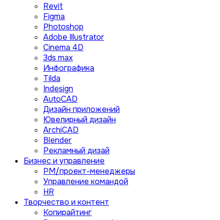
Revit
Figma
Photoshop
Adobe Illustrator
Сinema 4D
3ds max
Инфографика
Tilda
Indesign
AutoCAD
Дизайн приложений
Ювелирный дизайн
ArchiCAD
Blender
Рекламный дизай
Бизнес и управление
PM/проект-менеджеры
Управление командой
HR
Творчество и контент
Копирайтинг