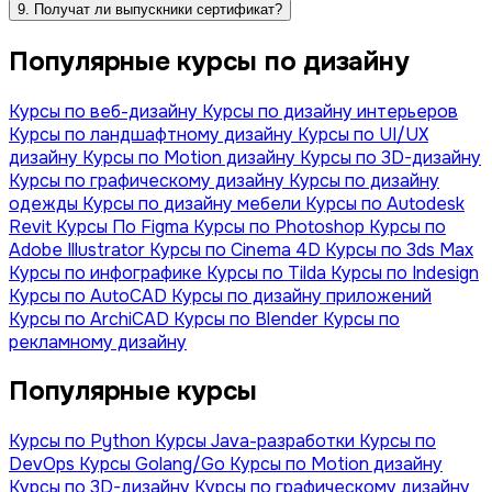
9. Получат ли выпускники сертификат?
Популярные курсы по дизайну
Курсы по веб-дизайну
Курсы по дизайну интерьеров
Курсы по ландшафтному дизайну
Курсы по UI/UX
дизайну
Курсы по Motion дизайну
Курсы по 3D-дизайну
Курсы по графическому дизайну
Курсы по дизайну
одежды
Курсы по дизайну мебели
Курсы по Autodesk
Revit
Курсы По Figma
Курсы по Photoshop
Курсы по
Adobe Illustrator
Курсы по Сinema 4D
Курсы по 3ds Max
Курсы по инфографике
Курсы по Tilda
Курсы по Indesign
Курсы по AutoCAD
Курсы по дизайну приложений
Курсы по ArchiCAD
Курсы по Blender
Курсы по
рекламному дизайну
Популярные курсы
Курсы по Python
Курсы Java-разработки
Курсы по
DevOps
Курсы Golang/Go
Курсы по Motion дизайну
Курсы по 3D-дизайну
Курсы по графическому дизайну