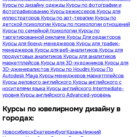
Курсы по дизайну одежды
Курсы по фотографии и
фотографированию
Курсы режиссеров
Курсы для
иллюстраторов
Курсы по арт-терапии
Курсы по
детской психологии
Курсы по психологии отношений
Курсы по семейной психологии
Курсы по
таргетированной рекламе
Курсы Для редакторов
Курсы для бренд-менеджеров
Курсы для трафик-
менеджеров
Курсы для веб-аналитиков
Курсы для
продуктовых аналитиков
Курсы для аналитиков
маркетплейсов
Курсы для 3D-художников
Курсы для
3D-дженералистов
Курсы по Houdini
Курсы По
Autodesk Maya
Курсы менеджеров маркетплейсов
Курсы делового английского
Курсы английского с
носителями языка
Курсы английского Intermediate-
уровня
Курсы английского Advanced-уровень
Курсы по ювелирному дизайну в
городах:
Новосибирск
Екатеринбург
Казань
Нижний