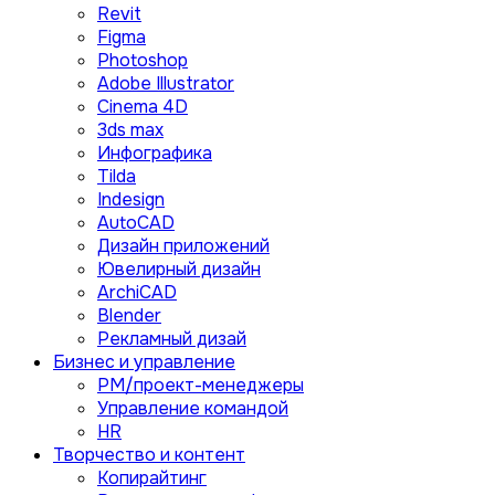
Revit
Figma
Photoshop
Adobe Illustrator
Сinema 4D
3ds max
Инфографика
Tilda
Indesign
AutoCAD
Дизайн приложений
Ювелирный дизайн
ArchiCAD
Blender
Рекламный дизай
Бизнес и управление
PM/проект-менеджеры
Управление командой
HR
Творчество и контент
Копирайтинг