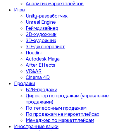
Аналитик маркетплейсов
Игры
Unity-разработчик
Unreal Engine
Геймдизайнер
2D-художник
3D-художник
3D-дженералист
Houdini
Autodesk Maya
After Effects
VR&AR
Cinema 4D
Продажи
B2B-продажи
Директор по продажам (управление
продажами)
По телефонным продажам
По продажам на маркетплейсах
Менеджер по маркетплейсам
Иностранные языки