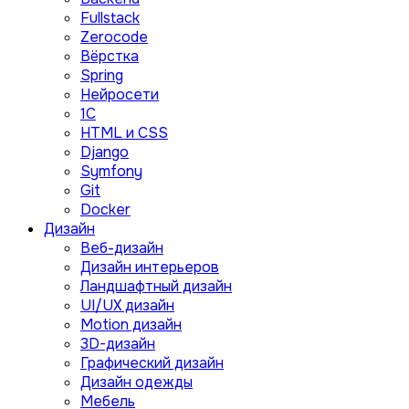
Fullstack
Zerocode
Вёрстка
Spring
Нейросети
1C
HTML и CSS
Django
Symfony
Git
Docker
Дизайн
Веб-дизайн
Дизайн интерьеров
Ландшафтный дизайн
UI/UX дизайн
Motion дизайн
3D-дизайн
Графический дизайн
Дизайн одежды
Мебель