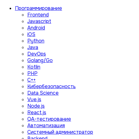
Программирование
Frontend
Javascript
Android
iOS
Python
Java
DevOps
Golang/Go
Kotlin
PHP
C++
Кибербезопасность
Data Science
Vue.js
Node.js
React.js
QA-тестирование
Автоматизация
Системный администратор
Backend