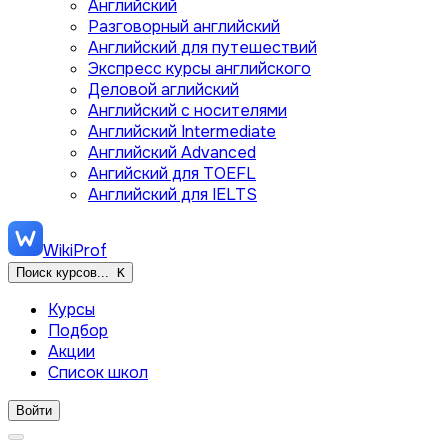
Английский
Разговорный английский
Английский для путешествий
Экспресс курсы английского
Деловой аглийский
Английский с носителями
Английский Intermediate
Английский Advanced
Ангийский для TOEFL
Английский для IELTS
WikiProf
Поиск курсов...
K
Курсы
Подбор
Акции
Список школ
Войти