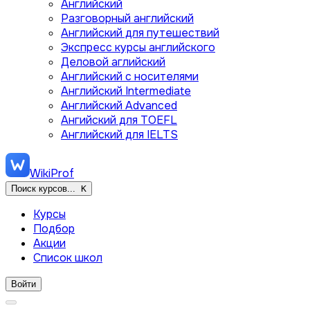
Английский
Разговорный английский
Английский для путешествий
Экспресс курсы английского
Деловой аглийский
Английский с носителями
Английский Intermediate
Английский Advanced
Ангийский для TOEFL
Английский для IELTS
WikiProf
Поиск курсов...
K
Курсы
Подбор
Акции
Список школ
Войти