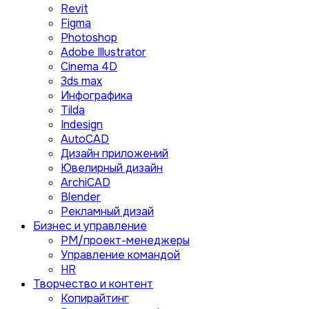
Revit
Figma
Photoshop
Adobe Illustrator
Сinema 4D
3ds max
Инфографика
Tilda
Indesign
AutoCAD
Дизайн приложений
Ювелирный дизайн
ArchiCAD
Blender
Рекламный дизай
Бизнес и управление
PM/проект-менеджеры
Управление командой
HR
Творчество и контент
Копирайтинг