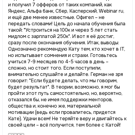
и получил 7 офферов от таких компаний, как
Яндекс, Альфа банк, Сбер, Касперский, Webinar ru,
и ещё две менее известные. Офигел – не
передать словами! Цель до начала обучения была
такой: "Устроиться на 100к и через 5 лет стать
мидлом с зарплатой 250к". И вот я её достиг,
сразу после окончания обучения. Итак, выводы:
Однозначно рекомендую Кату тем, кто хочет в IT,
но испытывает сомнения и страхи. Готовьтесь
учиться 7-9 месяцев по 4-5 часов в день –
сложно, но стоит того. Если поступили,
внимательно слушайте и делайте. Герман не зря
говорит: "Если будете делать, что мы говорим,
будет результат". В теории, возможно, я мог бы
пройти этот путь самостоятельно, но, вероятно,
отказался бы, не имея поддержки менторов,
общества и, конечно же, материальной
мотивации (ведь если провалитесь, придется
Кате). Удачи всем! Не теряйте веру и двигайтесь к
своей цели – всё получится, тем более с Катой!