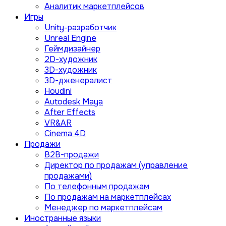
Аналитик маркетплейсов
Игры
Unity-разработчик
Unreal Engine
Геймдизайнер
2D-художник
3D-художник
3D-дженералист
Houdini
Autodesk Maya
After Effects
VR&AR
Cinema 4D
Продажи
B2B-продажи
Директор по продажам (управление
продажами)
По телефонным продажам
По продажам на маркетплейсах
Менеджер по маркетплейсам
Иностранные языки