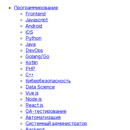
Программирование
Frontend
Javascript
Android
iOS
Python
Java
DevOps
Golang/Go
Kotlin
PHP
C++
Кибербезопасность
Data Science
Vue.js
Node.js
React.js
QA-тестирование
Автоматизация
Системный администратор
Backend