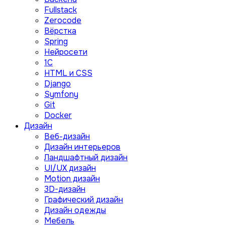
Fullstack
Zerocode
Вёрстка
Spring
Нейросети
1C
HTML и CSS
Django
Symfony
Git
Docker
Дизайн
Веб-дизайн
Дизайн интерьеров
Ландшафтный дизайн
UI/UX дизайн
Motion дизайн
3D-дизайн
Графический дизайн
Дизайн одежды
Мебель