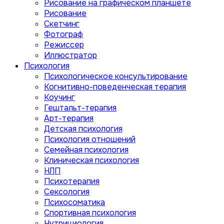
Рисование на графическом планшете
Рисование
Скетчинг
Фотограф
Режиссер
Иллюстратор
Психология
Психологическое консультирование
Когнитивно-поведенческая терапия
Коучинг
Гештальт-терапия
Арт-терапия
Детская психология
Психология отношений
Семейная психология
Клиническая психология
НЛП
Психотерапия
Сексология
Психосоматика
Спортивная психология
Нутрициология