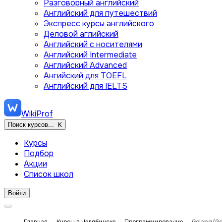
Разговорный английский
Английский для путешествий
Экспресс курсы английского
Деловой аглийский
Английский с носителями
Английский Intermediate
Английский Advanced
Ангийский для TOEFL
Английский для IELTS
WikiProf
Поиск курсов...
K
Курсы
Подбор
Акции
Список школ
Войти