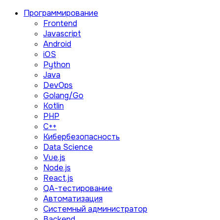
Программирование
Frontend
Javascript
Android
iOS
Python
Java
DevOps
Golang/Go
Kotlin
PHP
C++
Кибербезопасность
Data Science
Vue.js
Node.js
React.js
QA-тестирование
Автоматизация
Системный администратор
Backend