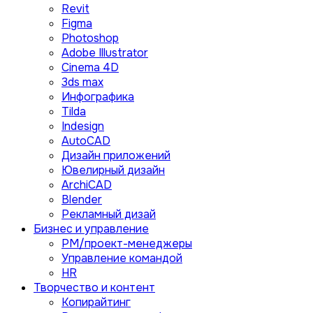
Revit
Figma
Photoshop
Adobe Illustrator
Сinema 4D
3ds max
Инфографика
Tilda
Indesign
AutoCAD
Дизайн приложений
Ювелирный дизайн
ArchiCAD
Blender
Рекламный дизай
Бизнес и управление
PM/проект-менеджеры
Управление командой
HR
Творчество и контент
Копирайтинг