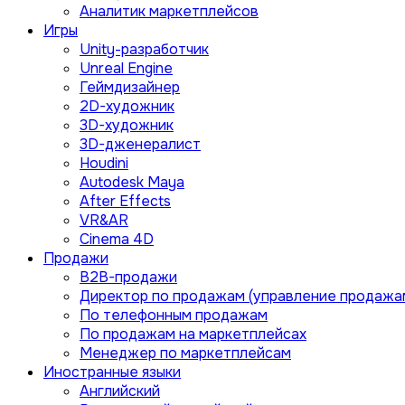
Аналитик маркетплейсов
Игры
Unity-разработчик
Unreal Engine
Геймдизайнер
2D-художник
3D-художник
3D-дженералист
Houdini
Autodesk Maya
After Effects
VR&AR
Cinema 4D
Продажи
B2B-продажи
Директор по продажам (управление продажа
По телефонным продажам
По продажам на маркетплейсах
Менеджер по маркетплейсам
Иностранные языки
Английский