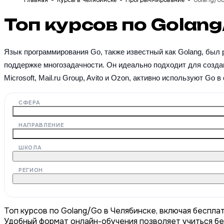
Главная
Курсы в Челябинске
Программирование
Golang/G
Топ курсов по Golan
Язык программирования Go, также известный как Golang, был р
поддержке многозадачности. Он идеально подходит для создан
Microsoft, Mail.ru Group, Avito и Ozon, активно используют Go в
СФЕРА
НАПРАВЛЕНИЕ
ШКОЛА
РЕГИОН
Топ курсов по Golang/Go в Челябинске, включая беспла
Удобный формат онлайн-обучения позволяет учиться бе