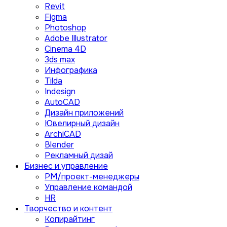
Revit
Figma
Photoshop
Adobe Illustrator
Сinema 4D
3ds max
Инфографика
Tilda
Indesign
AutoCAD
Дизайн приложений
Ювелирный дизайн
ArchiCAD
Blender
Рекламный дизай
Бизнес и управление
PM/проект-менеджеры
Управление командой
HR
Творчество и контент
Копирайтинг