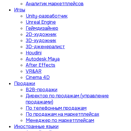
Аналитик маркетплейсов
Игры
Unity-разработчик
Unreal Engine
Геймдизайнер
2D-художник
3D-художник
3D-дженералист
Houdini
Autodesk Maya
After Effects
VR&AR
Cinema 4D
Продажи
B2B-продажи
Директор по продажам (управление
продажами)
По телефонным продажам
По продажам на маркетплейсах
Менеджер по маркетплейсам
Иностранные языки