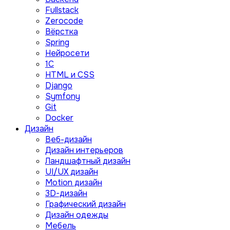
Fullstack
Zerocode
Вёрстка
Spring
Нейросети
1C
HTML и CSS
Django
Symfony
Git
Docker
Дизайн
Веб-дизайн
Дизайн интерьеров
Ландшафтный дизайн
UI/UX дизайн
Motion дизайн
3D-дизайн
Графический дизайн
Дизайн одежды
Мебель