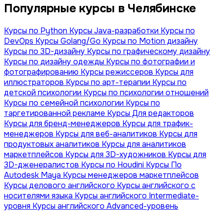
Популярные курсы в Челябинске
Курсы по Python
Курсы Java-разработки
Курсы по
DevOps
Курсы Golang/Go
Курсы по Motion дизайну
Курсы по 3D-дизайну
Курсы по графическому дизайну
Курсы по дизайну одежды
Курсы по фотографии и
фотографированию
Курсы режиссеров
Курсы для
иллюстраторов
Курсы по арт-терапии
Курсы по
детской психологии
Курсы по психологии отношений
Курсы по семейной психологии
Курсы по
таргетированной рекламе
Курсы Для редакторов
Курсы для бренд-менеджеров
Курсы для трафик-
менеджеров
Курсы для веб-аналитиков
Курсы для
продуктовых аналитиков
Курсы для аналитиков
маркетплейсов
Курсы для 3D-художников
Курсы для
3D-дженералистов
Курсы по Houdini
Курсы По
Autodesk Maya
Курсы менеджеров маркетплейсов
Курсы делового английского
Курсы английского с
носителями языка
Курсы английского Intermediate-
уровня
Курсы английского Advanced-уровень