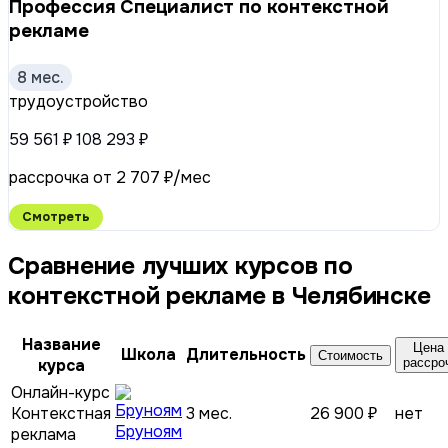
Профессия Специалист по контекстной
рекламе
8 мес.
трудоустройство
59 561 ₽
108 293 ₽
рассрочка от 2 707 ₽/мес
Смотреть
Сравнение лучших курсов по
контекстной рекламе в Челябинске
Название
Цена 
Школа
Длительность
Стоимость
курса
рассро
Онлайн-курс
Контекстная
3 мес.
26 900 ₽
нет
Бруноям
реклама