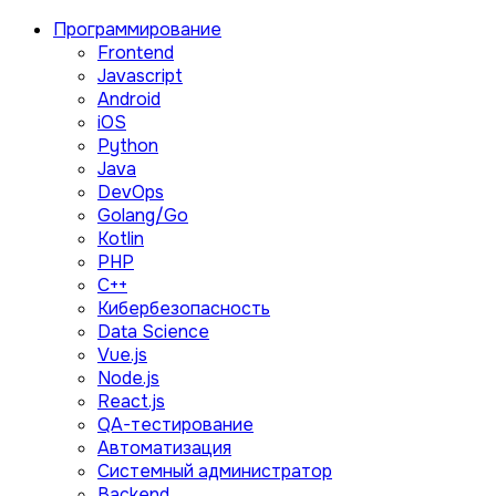
Программирование
Frontend
Javascript
Android
iOS
Python
Java
DevOps
Golang/Go
Kotlin
PHP
C++
Кибербезопасность
Data Science
Vue.js
Node.js
React.js
QA-тестирование
Автоматизация
Системный администратор
Backend