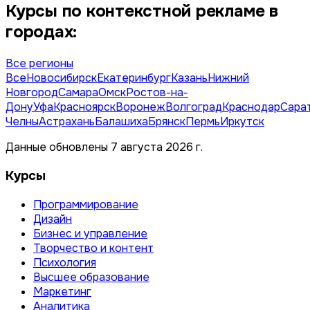
Курсы по контекстной рекламе в
городах:
Все регионы
Все
Новосибирск
Екатеринбург
Казань
Нижний
Новгород
Самара
Омск
Ростов-на-
Дону
Уфа
Красноярск
Воронеж
Волгоград
Краснодар
Сара
Челны
Астрахань
Балашиха
Брянск
Пермь
Иркутск
Данные обновлены 7 августа 2026 г.
Курсы
Программирование
Дизайн
Бизнес и управление
Творчество и контент
Психология
Высшее образование
Маркетинг
Аналитика