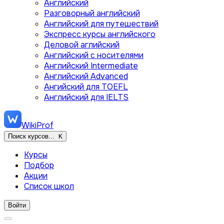
Английский
Разговорный английский
Английский для путешествий
Экспресс курсы английского
Деловой аглийский
Английский с носителями
Английский Intermediate
Английский Advanced
Ангийский для TOEFL
Английский для IELTS
WikiProf
Поиск курсов...
K
Курсы
Подбор
Акции
Список школ
Войти