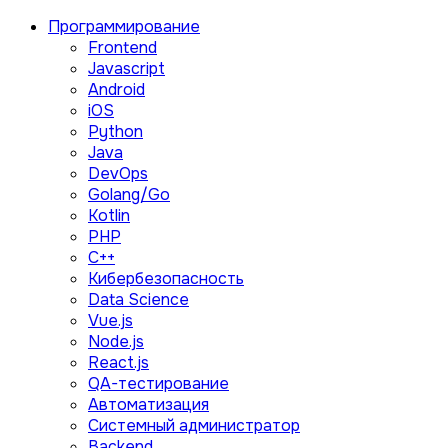
Программирование
Frontend
Javascript
Android
iOS
Python
Java
DevOps
Golang/Go
Kotlin
PHP
C++
Кибербезопасность
Data Science
Vue.js
Node.js
React.js
QA-тестирование
Автоматизация
Системный администратор
Backend