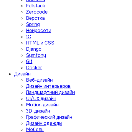
Fullstack
Zerocode
Вёрстка
Spring
Нейросети
1C
HTML и CSS
Django
Symfony
Git
Docker
Дизайн
Веб-дизайн
Дизайн интерьеров
Ландшафтный дизайн
UI/UX дизайн
Motion дизайн
3D-дизайн
Графический дизайн
Дизайн одежды
Мебель