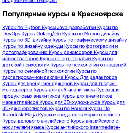
продвижению Telegram
Популярные курсы в Красноярске
Курсы по Python
Курсы Java-разработки
Курсы по
DevOps
Курсы Golang/Go
Курсы по Motion дизайну
Курсы по 3D-дизайну
Курсы по графическому дизайну
Курсы по дизайну одежды
Курсы по фотографии и
фотографированию
Курсы режиссеров
Курсы для
иллюстраторов
Курсы по арт-терапии
Курсы по
детской психологии
Курсы по психологии отношений
Курсы по семейной психологии
Курсы по
таргетированной рекламе
Курсы Для редакторов
Курсы для бренд-менеджеров
Курсы для трафик-
менеджеров
Курсы для веб-аналитиков
Курсы для
продуктовых аналитиков
Курсы для аналитиков
маркетплейсов
Курсы для 3D-художников
Курсы для
3D-дженералистов
Курсы по Houdini
Курсы По
Autodesk Maya
Курсы менеджеров маркетплейсов
Курсы делового английского
Курсы английского с
носителями языка
Курсы английского Intermediate-