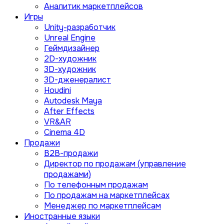
Аналитик маркетплейсов
Игры
Unity-разработчик
Unreal Engine
Геймдизайнер
2D-художник
3D-художник
3D-дженералист
Houdini
Autodesk Maya
After Effects
VR&AR
Cinema 4D
Продажи
B2B-продажи
Директор по продажам (управление
продажами)
По телефонным продажам
По продажам на маркетплейсах
Менеджер по маркетплейсам
Иностранные языки