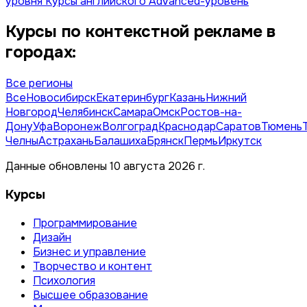
уровня
Курсы английского Advanced-уровень
Курсы по контекстной рекламе в
городах:
Все регионы
Все
Новосибирск
Екатеринбург
Казань
Нижний
Новгород
Челябинск
Самара
Омск
Ростов-на-
Дону
Уфа
Воронеж
Волгоград
Краснодар
Саратов
Тюмень
Челны
Астрахань
Балашиха
Брянск
Пермь
Иркутск
Данные обновлены 10 августа 2026 г.
Курсы
Программирование
Дизайн
Бизнес и управление
Творчество и контент
Психология
Высшее образование