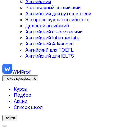
Английский
Разговорный английский
Английский для путешествий
Экспресс курсы английского
Деловой аглийский
Английский с носителями
Английский Intermediate
Английский Advanced
Ангийский для TOEFL
Английский для IELTS
WikiProf
Поиск курсов...
K
Курсы
Подбор
Акции
Список школ
Войти