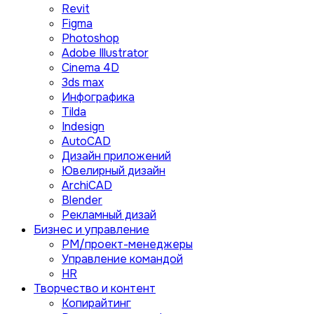
Revit
Figma
Photoshop
Adobe Illustrator
Сinema 4D
3ds max
Инфографика
Tilda
Indesign
AutoCAD
Дизайн приложений
Ювелирный дизайн
ArchiCAD
Blender
Рекламный дизай
Бизнес и управление
PM/проект-менеджеры
Управление командой
HR
Творчество и контент
Копирайтинг