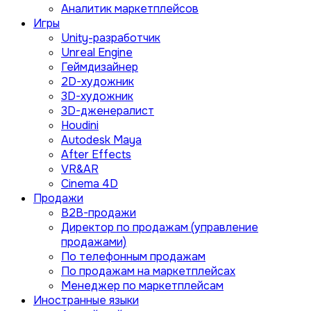
Аналитик маркетплейсов
Игры
Unity-разработчик
Unreal Engine
Геймдизайнер
2D-художник
3D-художник
3D-дженералист
Houdini
Autodesk Maya
After Effects
VR&AR
Cinema 4D
Продажи
B2B-продажи
Директор по продажам (управление
продажами)
По телефонным продажам
По продажам на маркетплейсах
Менеджер по маркетплейсам
Иностранные языки