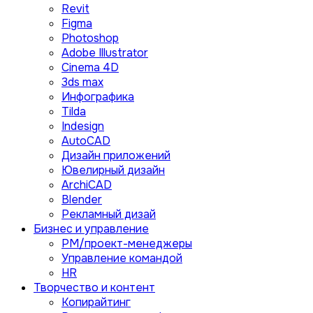
Revit
Figma
Photoshop
Adobe Illustrator
Сinema 4D
3ds max
Инфографика
Tilda
Indesign
AutoCAD
Дизайн приложений
Ювелирный дизайн
ArchiCAD
Blender
Рекламный дизай
Бизнес и управление
PM/проект-менеджеры
Управление командой
HR
Творчество и контент
Копирайтинг