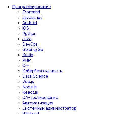
Программирование
Frontend
Javascript
Android
iOS
Python
Java
DevOps
Golang/Go
Kotlin
PHP
C++
Кибербезопасность
Data Science
Vue.js
Node.js
React.js
QA-тестирование
Автоматизация
Системный администратор
Backend