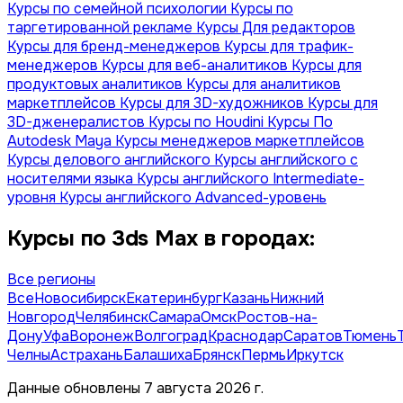
Курсы по семейной психологии
Курсы по
таргетированной рекламе
Курсы Для редакторов
Курсы для бренд-менеджеров
Курсы для трафик-
менеджеров
Курсы для веб-аналитиков
Курсы для
продуктовых аналитиков
Курсы для аналитиков
маркетплейсов
Курсы для 3D-художников
Курсы для
3D-дженералистов
Курсы по Houdini
Курсы По
Autodesk Maya
Курсы менеджеров маркетплейсов
Курсы делового английского
Курсы английского с
носителями языка
Курсы английского Intermediate-
уровня
Курсы английского Advanced-уровень
Курсы по 3ds Max в городах:
Все регионы
Все
Новосибирск
Екатеринбург
Казань
Нижний
Новгород
Челябинск
Самара
Омск
Ростов-на-
Дону
Уфа
Воронеж
Волгоград
Краснодар
Саратов
Тюмень
Челны
Астрахань
Балашиха
Брянск
Пермь
Иркутск
Данные обновлены 7 августа 2026 г.