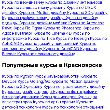
Курсы по веб-дизайну
Курсы по дизайну интерьеров
Курсы по ландшафтному дизайну
Курсы по UI/UX
дизайну
Курсы по Motion дизайну
Курсы по 3D-дизайну
Курсы по графическому дизайну
Курсы по дизайну
одежды
Курсы по дизайну мебели
Курсы по Autodesk
Revit
Курсы По Figma
Курсы по Photoshop
Курсы по
Adobe Illustrator
Курсы по Сinema 4D
Курсы по
инфографике
Курсы по Tilda
Курсы по Indesign
Курсы по
AutoCAD
Курсы по дизайну приложений
Курсы по
ювелирному дизайну
Курсы по ArchiCAD
Курсы по
Blender
Курсы по рекламному дизайну
Популярные курсы в Красноярске
Курсы по Python
Курсы Java-разработки
Курсы по
DevOps
Курсы Golang/Go
Курсы по Motion дизайну
Курсы по 3D-дизайну
Курсы по графическому дизайну
Курсы по дизайну одежды
Курсы по фотографии и
фотографированию
Курсы режиссеров
Курсы для
иллюстраторов
Курсы по арт-терапии
Курсы по
детской психологии
Курсы по психологии отношений