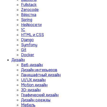
Fullstack
Zerocode
Вёрстка
Spring
Нейросети
1C
HTML и CSS
Django
Symfony
Git
Docker
Дизайн
Веб-дизайн
Дизайн интерьеров
Ландшафтный дизайн
UI/UX дизайн
Motion дизайн
3D-дизайн
Графический дизайн
Дизайн одежды
Мебель