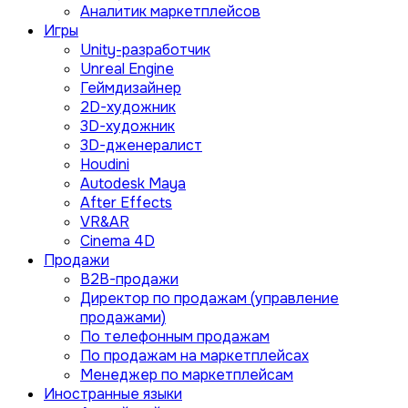
Аналитик маркетплейсов
Игры
Unity-разработчик
Unreal Engine
Геймдизайнер
2D-художник
3D-художник
3D-дженералист
Houdini
Autodesk Maya
After Effects
VR&AR
Cinema 4D
Продажи
B2B-продажи
Директор по продажам (управление
продажами)
По телефонным продажам
По продажам на маркетплейсах
Менеджер по маркетплейсам
Иностранные языки