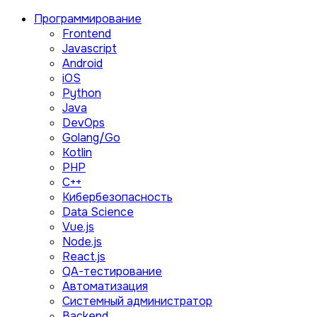
Программирование
Frontend
Javascript
Android
iOS
Python
Java
DevOps
Golang/Go
Kotlin
PHP
C++
Кибербезопасность
Data Science
Vue.js
Node.js
React.js
QA-тестирование
Автоматизация
Системный администратор
Backend