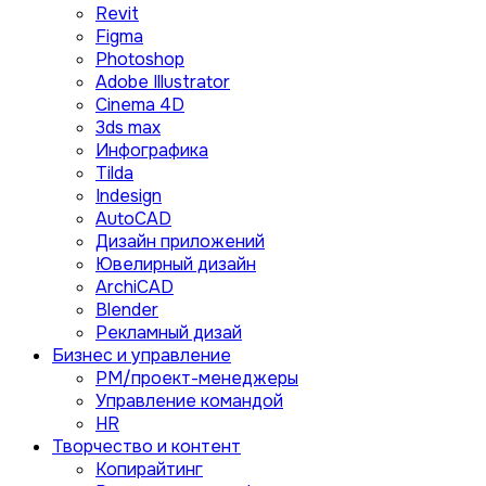
Revit
Figma
Photoshop
Adobe Illustrator
Сinema 4D
3ds max
Инфографика
Tilda
Indesign
AutoCAD
Дизайн приложений
Ювелирный дизайн
ArchiCAD
Blender
Рекламный дизай
Бизнес и управление
PM/проект-менеджеры
Управление командой
HR
Творчество и контент
Копирайтинг