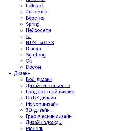
Fullstack
Zerocode
Вёрстка
Spring
Нейросети
1C
HTML и CSS
Django
Symfony
Git
Docker
Дизайн
Веб-дизайн
Дизайн интерьеров
Ландшафтный дизайн
UI/UX дизайн
Motion дизайн
3D-дизайн
Графический дизайн
Дизайн одежды
Мебель