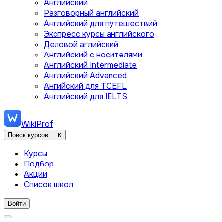
Английский
Разговорный английский
Английский для путешествий
Экспресс курсы английского
Деловой аглийский
Английский с носителями
Английский Intermediate
Английский Advanced
Ангийский для TOEFL
Английский для IELTS
WikiProf
Поиск курсов...
K
Курсы
Подбор
Акции
Список школ
Войти