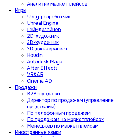
Аналитик маркетплейсов
Игры
Unity-разработчик
Unreal Engine
Геймдизайнер
2D-художник
3D-художник
3D-дженералист
Houdini
Autodesk Maya
After Effects
VR&AR
Cinema 4D
Продажи
B2B-продажи
Директор по продажам (управление
продажами)
По телефонным продажам
По продажам на маркетплейсах
Менеджер по маркетплейсам
Иностранные языки