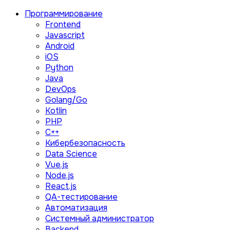
Программирование
Frontend
Javascript
Android
iOS
Python
Java
DevOps
Golang/Go
Kotlin
PHP
C++
Кибербезопасность
Data Science
Vue.js
Node.js
React.js
QA-тестирование
Автоматизация
Системный администратор
Backend