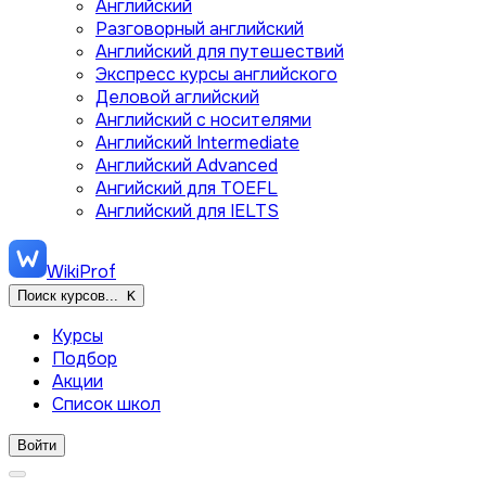
Английский
Разговорный английский
Английский для путешествий
Экспресс курсы английского
Деловой аглийский
Английский с носителями
Английский Intermediate
Английский Advanced
Ангийский для TOEFL
Английский для IELTS
WikiProf
Поиск курсов...
K
Курсы
Подбор
Акции
Список школ
Войти