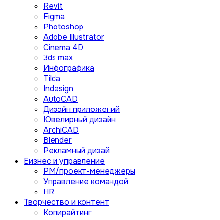
Revit
Figma
Photoshop
Adobe Illustrator
Сinema 4D
3ds max
Инфографика
Tilda
Indesign
AutoCAD
Дизайн приложений
Ювелирный дизайн
ArchiCAD
Blender
Рекламный дизай
Бизнес и управление
PM/проект-менеджеры
Управление командой
HR
Творчество и контент
Копирайтинг