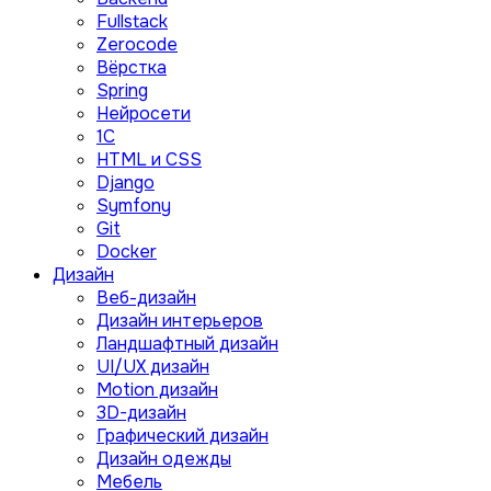
Fullstack
Zerocode
Вёрстка
Spring
Нейросети
1C
HTML и CSS
Django
Symfony
Git
Docker
Дизайн
Веб-дизайн
Дизайн интерьеров
Ландшафтный дизайн
UI/UX дизайн
Motion дизайн
3D-дизайн
Графический дизайн
Дизайн одежды
Мебель