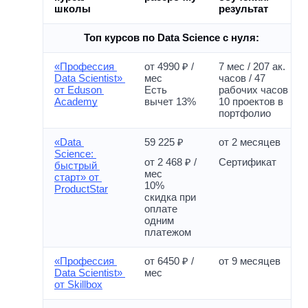
школы 
результат
Топ курсов по Data Science с нуля:
«Профессия 
от 4990 ₽ / 
7 мес / 207 ак. 
Data Scientist» 
мес
часов / 47 
от Eduson 
Есть 
рабочих часов
Academy
вычет 13%
10 проектов в 
портфолио
«Data 
59 225 ₽
от 2 месяцев
Science: 
от 2 468 ₽ / 
Сертификат
быстрый 
мес 
старт» от 
10% 
ProductStar
скидка при 
оплате 
одним 
платежом
«Профессия 
от 6450 ₽ / 
от 9 месяцев
Data Scientist» 
мес
от Skillbox