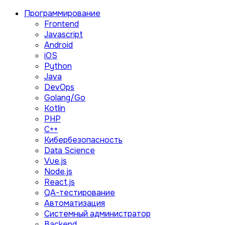
Программирование
Frontend
Javascript
Android
iOS
Python
Java
DevOps
Golang/Go
Kotlin
PHP
C++
Кибербезопасность
Data Science
Vue.js
Node.js
React.js
QA-тестирование
Автоматизация
Системный администратор
Backend