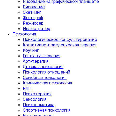
Рисование на графическом планшете
Рисование
Скетчинг
Фотограф
Режиссер
Иллюстратор
Психология
Психологическое консультирование
Когнитивно-поведенческая терапия
Коучинг
Гештальт-терапия
Арт-терапия
Детская психология
Психология отношений
Семейная психология
Клиническая психология
НЛП
Психотерапия
Сексология
Психосоматика
Спортивная психология
Нутрициология