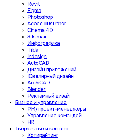
Revit
Figma
Photoshop
Adobe Illustrator
Сinema 4D
3ds max
Инфографика
Tilda
Indesign
AutoCAD
Дизайн приложений
Ювелирный дизайн
ArchiCAD
Blender
Рекламный дизай
Бизнес и управление
PM/проект-менеджеры
Управление командой
HR
Творчество и контент
Копирайтинг