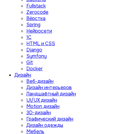
Fullstack
Zerocode
Вёрстка
Spring
Нейросети
1C
HTML и CSS
Django
Symfony
Git
Docker
Дизайн
Веб-дизайн
Дизайн интерьеров
Ландшафтный дизайн
UI/UX дизайн
Motion дизайн
3D-дизайн
Графический дизайн
Дизайн одежды
Мебель