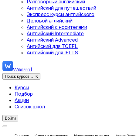
Разговорный английский
Английский для путешествий
Экспресс курсы английского
Деловой аглийский
Английский с носителями
Английский Intermediate
Английский Advanced
Ангийский для TOEFL
Английский для IELTS
WikiProf
Поиск курсов...
K
Курсы
Подбор
Акции
Список школ
Войти