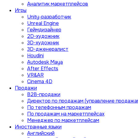
Аналитик маркетплейсов
Игры
Unity-разработчик
Unreal Engine
Геймдизайнер
2D-художник
3D-художник
3D-дженералист
Houdini
Autodesk Maya
After Effects
VR&AR
Cinema 4D
Продажи
B2B-продажи
Директор по продажам (управление продажа
По телефонным продажам
По продажам на маркетплейсах
Менеджер по маркетплейсам
Иностранные языки
Английский