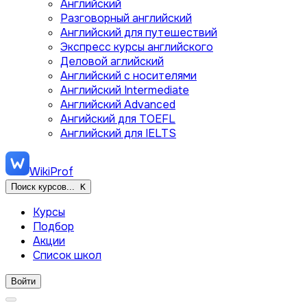
Английский
Разговорный английский
Английский для путешествий
Экспресс курсы английского
Деловой аглийский
Английский с носителями
Английский Intermediate
Английский Advanced
Ангийский для TOEFL
Английский для IELTS
WikiProf
Поиск курсов...
K
Курсы
Подбор
Акции
Список школ
Войти