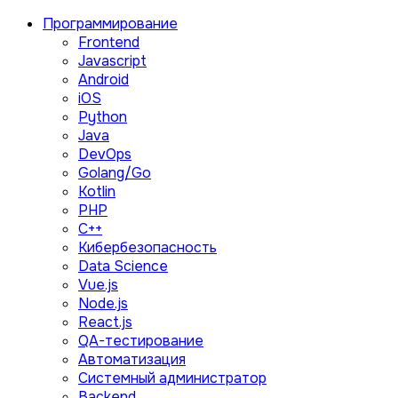
Программирование
Frontend
Javascript
Android
iOS
Python
Java
DevOps
Golang/Go
Kotlin
PHP
C++
Кибербезопасность
Data Science
Vue.js
Node.js
React.js
QA-тестирование
Автоматизация
Системный администратор
Backend