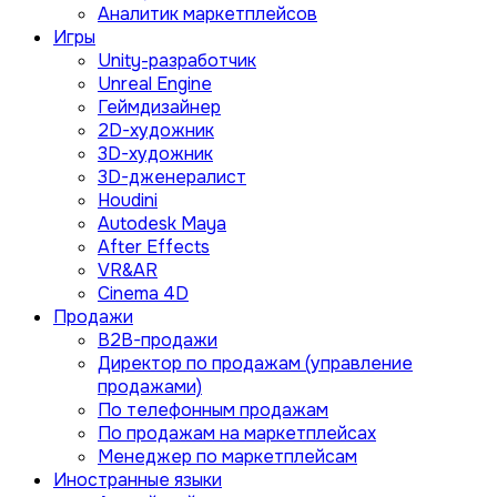
Аналитик маркетплейсов
Игры
Unity-разработчик
Unreal Engine
Геймдизайнер
2D-художник
3D-художник
3D-дженералист
Houdini
Autodesk Maya
After Effects
VR&AR
Cinema 4D
Продажи
B2B-продажи
Директор по продажам (управление
продажами)
По телефонным продажам
По продажам на маркетплейсах
Менеджер по маркетплейсам
Иностранные языки