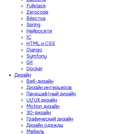
Fullstack
Zerocode
Вёрстка
Spring
Нейросети
1C
HTML и CSS
Django
Symfony
Git
Docker
Дизайн
Веб-дизайн
Дизайн интерьеров
Ландшафтный дизайн
UI/UX дизайн
Motion дизайн
3D-дизайн
Графический дизайн
Дизайн одежды
Мебель