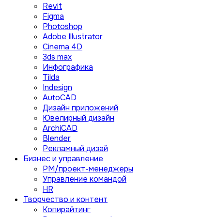
Revit
Figma
Photoshop
Adobe Illustrator
Сinema 4D
3ds max
Инфографика
Tilda
Indesign
AutoCAD
Дизайн приложений
Ювелирный дизайн
ArchiCAD
Blender
Рекламный дизай
Бизнес и управление
PM/проект-менеджеры
Управление командой
HR
Творчество и контент
Копирайтинг