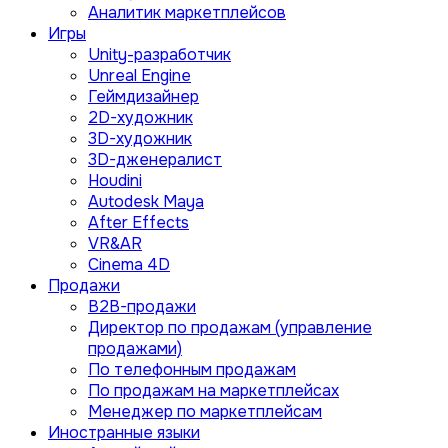
Аналитик маркетплейсов
Игры
Unity-разработчик
Unreal Engine
Геймдизайнер
2D-художник
3D-художник
3D-дженералист
Houdini
Autodesk Maya
After Effects
VR&AR
Cinema 4D
Продажи
B2B-продажи
Директор по продажам (управление
продажами)
По телефонным продажам
По продажам на маркетплейсах
Менеджер по маркетплейсам
Иностранные языки