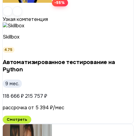
-55%
Узкая компетенция
Skillbox
4.75
Ав­то­ма­ти­зи­ро­ван­ное тестирование на
Python
9 мес.
118 666 ₽
215 757 ₽
рассрочка от 5 394 ₽/мес
Смотреть