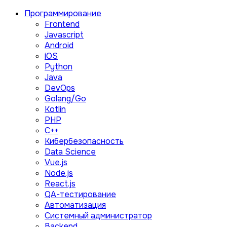
Программирование
Frontend
Javascript
Android
iOS
Python
Java
DevOps
Golang/Go
Kotlin
PHP
C++
Кибербезопасность
Data Science
Vue.js
Node.js
React.js
QA-тестирование
Автоматизация
Системный администратор
Backend