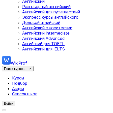
Английский
Разговорный английский
Английский для путешествий
Экспресс курсы английского
Деловой аглийский
Английский с носителями
Английский Intermediate
Английский Advanced
Ангийский для TOEFL
Английский для IELTS
WikiProf
Поиск курсов...
K
Курсы
Подбор
Акции
Список школ
Войти