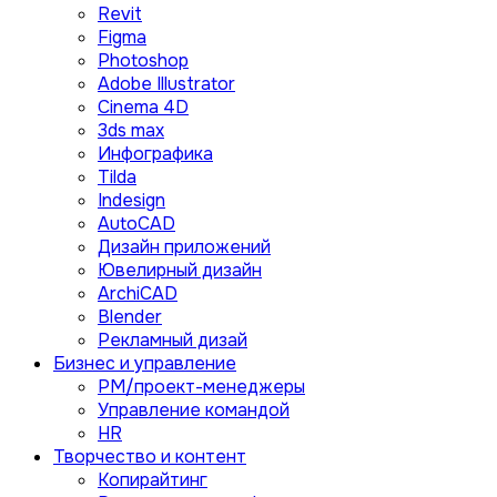
Revit
Figma
Photoshop
Adobe Illustrator
Сinema 4D
3ds max
Инфографика
Tilda
Indesign
AutoCAD
Дизайн приложений
Ювелирный дизайн
ArchiCAD
Blender
Рекламный дизай
Бизнес и управление
PM/проект-менеджеры
Управление командой
HR
Творчество и контент
Копирайтинг