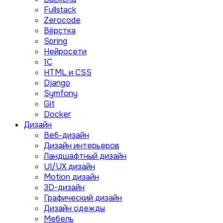
Fullstack
Zerocode
Вёрстка
Spring
Нейросети
1C
HTML и CSS
Django
Symfony
Git
Docker
Дизайн
Веб-дизайн
Дизайн интерьеров
Ландшафтный дизайн
UI/UX дизайн
Motion дизайн
3D-дизайн
Графический дизайн
Дизайн одежды
Мебель