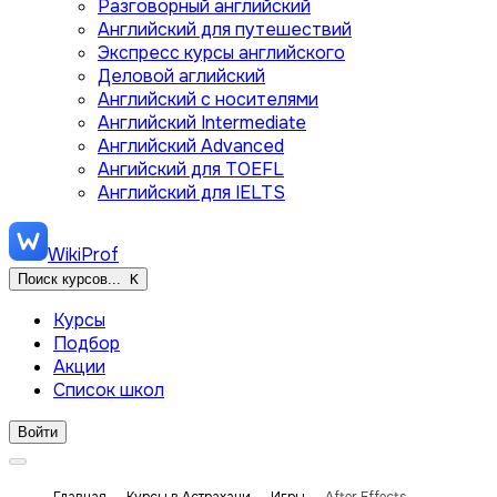
Разговорный английский
Английский для путешествий
Экспресс курсы английского
Деловой аглийский
Английский с носителями
Английский Intermediate
Английский Advanced
Ангийский для TOEFL
Английский для IELTS
WikiProf
Поиск курсов...
K
Курсы
Подбор
Акции
Список школ
Войти