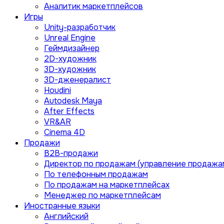
Аналитик маркетплейсов
Игры
Unity-разработчик
Unreal Engine
Геймдизайнер
2D-художник
3D-художник
3D-дженералист
Houdini
Autodesk Maya
After Effects
VR&AR
Cinema 4D
Продажи
B2B-продажи
Директор по продажам (управление продажа
По телефонным продажам
По продажам на маркетплейсах
Менеджер по маркетплейсам
Иностранные языки
Английский