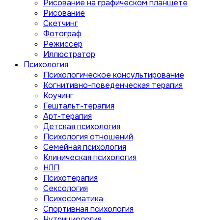
Рисование на графическом планшете
Рисование
Скетчинг
Фотограф
Режиссер
Иллюстратор
Психология
Психологическое консультирование
Когнитивно-поведенческая терапия
Коучинг
Гештальт-терапия
Арт-терапия
Детская психология
Психология отношений
Семейная психология
Клиническая психология
НЛП
Психотерапия
Сексология
Психосоматика
Спортивная психология
Нутрициология