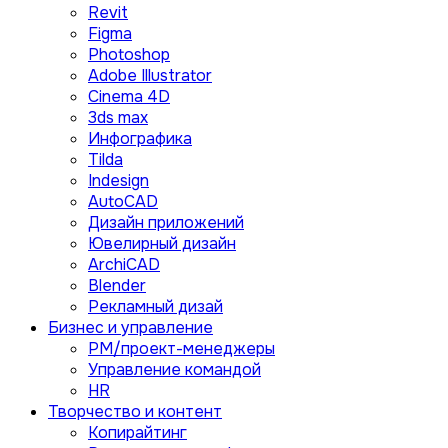
Revit
Figma
Photoshop
Adobe Illustrator
Сinema 4D
3ds max
Инфографика
Tilda
Indesign
AutoCAD
Дизайн приложений
Ювелирный дизайн
ArchiCAD
Blender
Рекламный дизай
Бизнес и управление
PM/проект-менеджеры
Управление командой
HR
Творчество и контент
Копирайтинг