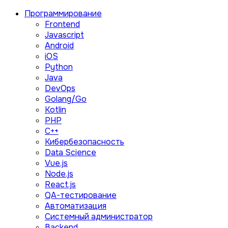
Программирование
Frontend
Javascript
Android
iOS
Python
Java
DevOps
Golang/Go
Kotlin
PHP
C++
Кибербезопасность
Data Science
Vue.js
Node.js
React.js
QA-тестирование
Автоматизация
Системный администратор
Backend