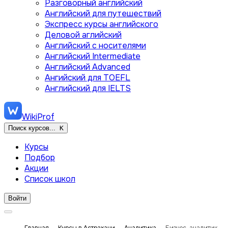
Разговорный английский
Английский для путешествий
Экспресс курсы английского
Деловой аглийский
Английский с носителями
Английский Intermediate
Английский Advanced
Ангийский для TOEFL
Английский для IELTS
WikiProf
Поиск курсов...
K
Курсы
Подбор
Акции
Список школ
Войти