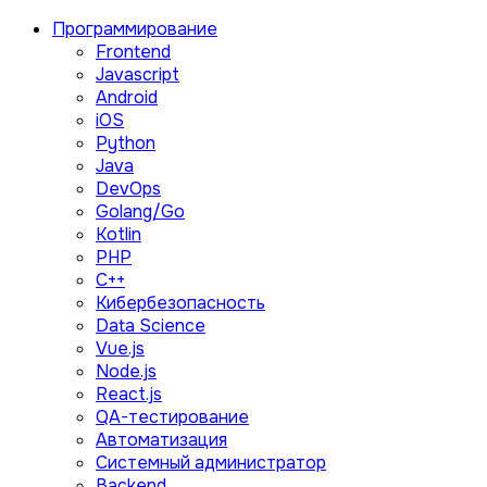
Программирование
Frontend
Javascript
Android
iOS
Python
Java
DevOps
Golang/Go
Kotlin
PHP
C++
Кибербезопасность
Data Science
Vue.js
Node.js
React.js
QA-тестирование
Автоматизация
Системный администратор
Backend