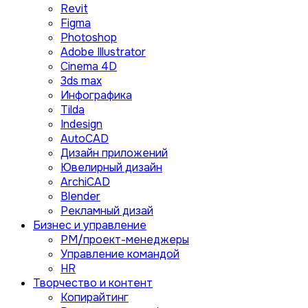
Revit
Figma
Photoshop
Adobe Illustrator
Сinema 4D
3ds max
Инфографика
Tilda
Indesign
AutoCAD
Дизайн приложений
Ювелирный дизайн
ArchiCAD
Blender
Рекламный дизай
Бизнес и управление
PM/проект-менеджеры
Управление командой
HR
Творчество и контент
Копирайтинг