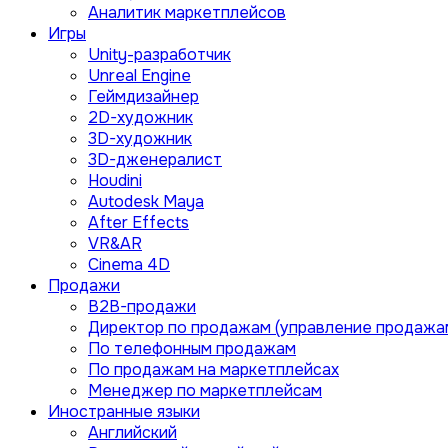
Аналитик маркетплейсов
Игры
Unity-разработчик
Unreal Engine
Геймдизайнер
2D-художник
3D-художник
3D-дженералист
Houdini
Autodesk Maya
After Effects
VR&AR
Cinema 4D
Продажи
B2B-продажи
Директор по продажам (управление продажа
По телефонным продажам
По продажам на маркетплейсах
Менеджер по маркетплейсам
Иностранные языки
Английский