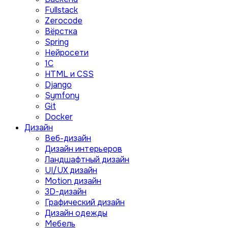
Fullstack
Zerocode
Вёрстка
Spring
Нейросети
1C
HTML и CSS
Django
Symfony
Git
Docker
Дизайн
Веб-дизайн
Дизайн интерьеров
Ландшафтный дизайн
UI/UX дизайн
Motion дизайн
3D-дизайн
Графический дизайн
Дизайн одежды
Мебель