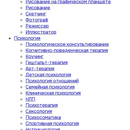
Рисование на графическом планшете
Рисование
Скетчинг
Фотограф
Режиссер
Иллюстратор
Психология
Психологическое консультирование
Когнитивно-поведенческая терапия
Коучинг
Гештальт-терапия
Арт-терапия
Детская психология
Психология отношений
Семейная психология
Клиническая психология
НЛП
Психотерапия
Сексология
Психосоматика
Спортивная психология
Нутрициология