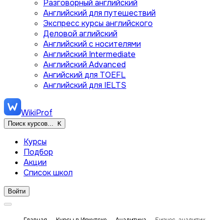
Разговорный английский
Английский для путешествий
Экспресс курсы английского
Деловой аглийский
Английский с носителями
Английский Intermediate
Английский Advanced
Ангийский для TOEFL
Английский для IELTS
WikiProf
Поиск курсов...
K
Курсы
Подбор
Акции
Список школ
Войти