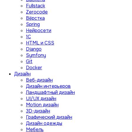
Fullstack
Zerocode
Вёрстка
Spring
Нейросети
1C
HTML и CSS
Django
Symfony
Git
Docker
Дизайн
Веб-дизайн
Дизайн интерьеров
Ландшафтный дизайн
UI/UX дизайн
Motion дизайн
3D-дизайн
Графический дизайн
Дизайн одежды
Мебель