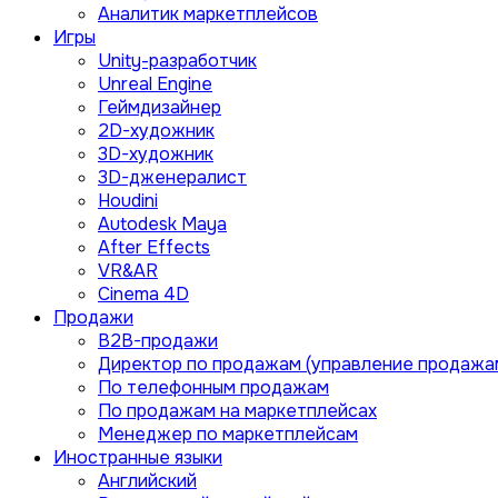
Аналитик маркетплейсов
Игры
Unity-разработчик
Unreal Engine
Геймдизайнер
2D-художник
3D-художник
3D-дженералист
Houdini
Autodesk Maya
After Effects
VR&AR
Cinema 4D
Продажи
B2B-продажи
Директор по продажам (управление продажа
По телефонным продажам
По продажам на маркетплейсах
Менеджер по маркетплейсам
Иностранные языки
Английский