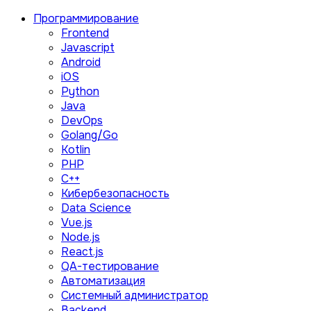
Программирование
Frontend
Javascript
Android
iOS
Python
Java
DevOps
Golang/Go
Kotlin
PHP
C++
Кибербезопасность
Data Science
Vue.js
Node.js
React.js
QA-тестирование
Автоматизация
Системный администратор
Backend