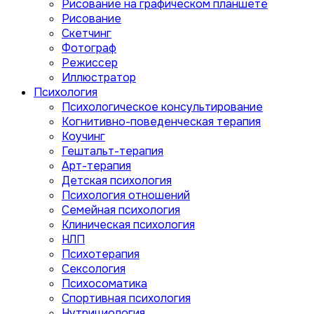
Рисование на графическом планшете
Рисование
Скетчинг
Фотограф
Режиссер
Иллюстратор
Психология
Психологическое консультирование
Когнитивно-поведенческая терапия
Коучинг
Гештальт-терапия
Арт-терапия
Детская психология
Психология отношений
Семейная психология
Клиническая психология
НЛП
Психотерапия
Сексология
Психосоматика
Спортивная психология
Нутрициология