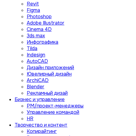
Revit
Figma
Photoshop
Adobe Illustrator
Сinema 4D
3ds max
Инфографика
Tilda
Indesign
AutoCAD
Дизайн приложений
Ювелирный дизайн
ArchiCAD
Blender
Рекламный дизай
Бизнес и управление
PM/проект-менеджеры
Управление командой
HR
Творчество и контент
Копирайтинг