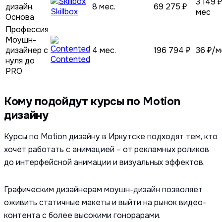
3 149 
дизайн.
8 мес.
69 275 ₽
Skillbox
мес
Основа
Профессия
Моушн-
дизайнер c
4 мес.
196 794 ₽
36 ₽/м
Contented
нуля до
PRO
Кому подойдут курсы по Motion
дизайну
Курсы по Motion дизайну в Иркутске подходят тем, кто
хочет работать с анимацией – от рекламных роликов
до интерфейсной анимации и визуальных эффектов.
Графическим дизайнерам моушн-дизайн позволяет
оживить статичные макеты и выйти на рынок видео-
контента с более высокими гонорарами.