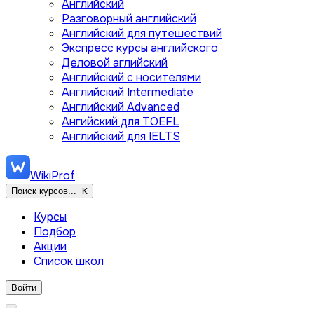
Английский
Разговорный английский
Английский для путешествий
Экспресс курсы английского
Деловой аглийский
Английский с носителями
Английский Intermediate
Английский Advanced
Ангийский для TOEFL
Английский для IELTS
WikiProf
Поиск курсов...
K
Курсы
Подбор
Акции
Список школ
Войти