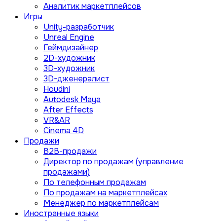
Аналитик маркетплейсов
Игры
Unity-разработчик
Unreal Engine
Геймдизайнер
2D-художник
3D-художник
3D-дженералист
Houdini
Autodesk Maya
After Effects
VR&AR
Cinema 4D
Продажи
B2B-продажи
Директор по продажам (управление
продажами)
По телефонным продажам
По продажам на маркетплейсах
Менеджер по маркетплейсам
Иностранные языки