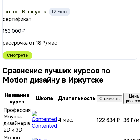
старт 6 августа
12 мес.
сертификат
153 000 ₽
рассрочка от 18 ₽/мес
Смотреть
Сравнение лучших курсов по
Motion дизайну в Иркутске
Название
Цена 
Школа
Длительность
Стоимость
курса
рассро
Профессия
Моушн-
4 мес.
122 634 ₽
36 ₽/м
дизайнер в
Contented
2D и 3D
Motion-