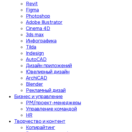
Revit
Figma
Photoshop
Adobe Illustrator
Сinema 4D
3ds max
Инфографика
Tilda
Indesign
AutoCAD
Дизайн приложений
Ювелирный дизайн
ArchiCAD
Blender
Рекламный дизай
Бизнес и управление
PM/проект-менеджеры
Управление командой
HR
Творчество и контент
Копирайтинг