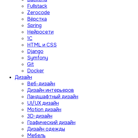
Fullstack
Zerocode
Вёрстка
Spring
Нейросети
1C
HTML и CSS
Django
Symfony
Git
Docker
Дизайн
Веб-дизайн
Дизайн интерьеров
Ландшафтный дизайн
UI/UX дизайн
Motion дизайн
3D-дизайн
Графический дизайн
Дизайн одежды
Мебель