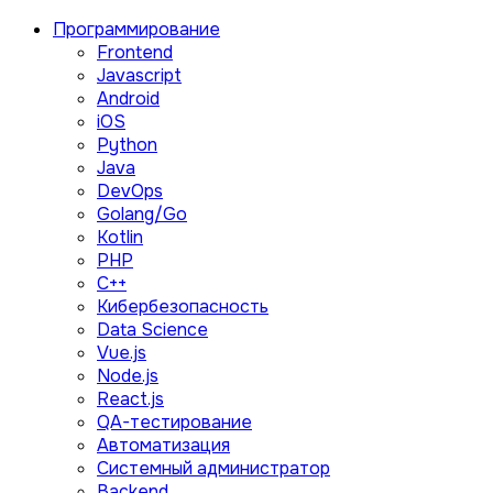
Программирование
Frontend
Javascript
Android
iOS
Python
Java
DevOps
Golang/Go
Kotlin
PHP
C++
Кибербезопасность
Data Science
Vue.js
Node.js
React.js
QA-тестирование
Автоматизация
Системный администратор
Backend