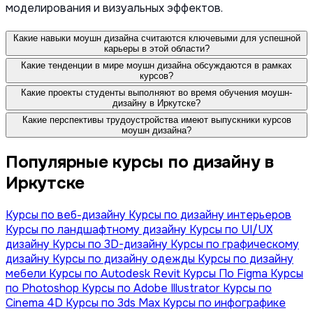
моделирования и визуальных эффектов.
Какие навыки моушн дизайна считаются ключевыми для успешной
карьеры в этой области?
Какие тенденции в мире моушн дизайна обсуждаются в рамках
курсов?
Какие проекты студенты выполняют во время обучения моушн-
дизайну в Иркутске?
Какие перспективы трудоустройства имеют выпускники курсов
моушн дизайна?
Популярные курсы по дизайну в
Иркутске
Курсы по веб-дизайну
Курсы по дизайну интерьеров
Курсы по ландшафтному дизайну
Курсы по UI/UX
дизайну
Курсы по 3D-дизайну
Курсы по графическому
дизайну
Курсы по дизайну одежды
Курсы по дизайну
мебели
Курсы по Autodesk Revit
Курсы По Figma
Курсы
по Photoshop
Курсы по Adobe Illustrator
Курсы по
Сinema 4D
Курсы по 3ds Max
Курсы по инфографике