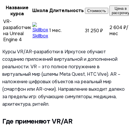
Название
Цена в
Школа
Длительность
Стоимость
курса
рассрочк
VR-
разработчик
2 604 ₽/
1 мес.
31 250 ₽
на Unreal
мес
Skillbox
Engine 4
Курсы VR/AR-разработки в Иркутске обучают
созданию приложений виртуальной и дополненной
реальности. VR – это полное погружение в
виртуальный мир (шлемы Meta Quest, HTC Vive). AR –
наложение цифровых объектов на реальный мир
(смартфон или AR-очки). Направление выходит далеко
за пределы игр: обучающие симуляторы, медицина,
архитектура, ритейл.
Где применяют VR/AR