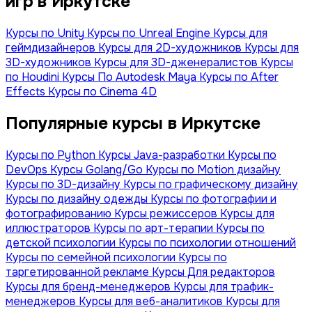
игр в Иркутске
Курсы по Unity
Курсы по Unreal Engine
Курсы для
геймдизайнеров
Курсы для 2D-художников
Курсы для
3D-художников
Курсы для 3D-дженералистов
Курсы
по Houdini
Курсы По Autodesk Maya
Курсы по After
Effects
Курсы по Cinema 4D
Популярные курсы в Иркутске
Курсы по Python
Курсы Java-разработки
Курсы по
DevOps
Курсы Golang/Go
Курсы по Motion дизайну
Курсы по 3D-дизайну
Курсы по графическому дизайну
Курсы по дизайну одежды
Курсы по фотографии и
фотографированию
Курсы режиссеров
Курсы для
иллюстраторов
Курсы по арт-терапии
Курсы по
детской психологии
Курсы по психологии отношений
Курсы по семейной психологии
Курсы по
таргетированной рекламе
Курсы Для редакторов
Курсы для бренд-менеджеров
Курсы для трафик-
менеджеров
Курсы для веб-аналитиков
Курсы для