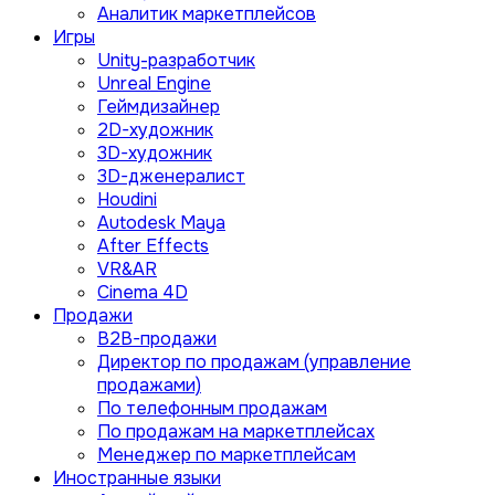
Аналитик маркетплейсов
Игры
Unity-разработчик
Unreal Engine
Геймдизайнер
2D-художник
3D-художник
3D-дженералист
Houdini
Autodesk Maya
After Effects
VR&AR
Cinema 4D
Продажи
B2B-продажи
Директор по продажам (управление
продажами)
По телефонным продажам
По продажам на маркетплейсах
Менеджер по маркетплейсам
Иностранные языки