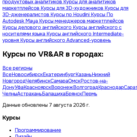
продуктовых аналитиков
Курсы для аналитиков
маркетплейсов
Курсы для 3D-художников
Курсы для
3D-дженералистов
Курсы по Houdini
Курсы По
Autodesk Maya
Курсы менеджеров маркетплейсов
Курсы делового английского
Курсы английского с
носителями языка
Курсы английского Intermediate-
уровня
Курсы английского Advanced-уровень
Курсы по VR&AR в городах:
Все регионы
Все
Новосибирск
Екатеринбург
Казань
Нижний
Новгород
Челябинск
Самара
Омск
Ростов-на-
Дону
Уфа
Красноярск
Воронеж
Волгоград
Краснодар
Сара
Челны
Астрахань
Балашиха
Брянск
Пермь
Данные обновлены 7 августа 2026 г.
Курсы
Программирование
Дизайн