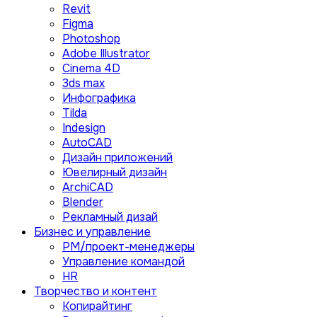
Revit
Figma
Photoshop
Adobe Illustrator
Сinema 4D
3ds max
Инфографика
Tilda
Indesign
AutoCAD
Дизайн приложений
Ювелирный дизайн
ArchiCAD
Blender
Рекламный дизай
Бизнес и управление
PM/проект-менеджеры
Управление командой
HR
Творчество и контент
Копирайтинг