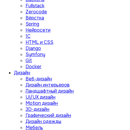
Fullstack
Zerocode
Вёрстка
Spring
Нейросети
1C
HTML и CSS
Django
Symfony
Git
Docker
Дизайн
Веб-дизайн
Дизайн интерьеров
Ландшафтный дизайн
UI/UX дизайн
Motion дизайн
3D-дизайн
Графический дизайн
Дизайн одежды
Мебель