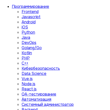
Программирование
Frontend
Javascript
Android
iOS
Python
Java
DevOps
Golang/Go
Kotlin
PHP
C++
Кибербезопасность
Data Science
Vue.js
Node.js
React.js
QA-тестирование
Автоматизация
Системный администратор
Backend