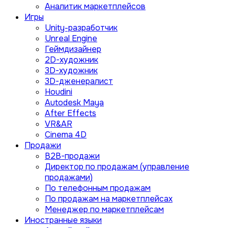
Аналитик маркетплейсов
Игры
Unity-разработчик
Unreal Engine
Геймдизайнер
2D-художник
3D-художник
3D-дженералист
Houdini
Autodesk Maya
After Effects
VR&AR
Cinema 4D
Продажи
B2B-продажи
Директор по продажам (управление
продажами)
По телефонным продажам
По продажам на маркетплейсах
Менеджер по маркетплейсам
Иностранные языки