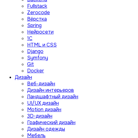
Fullstack
Zerocode
Вёрстка
Spring
Нейросети
1C
HTML и CSS
Django
Symfony
Git
Docker
Дизайн
Веб-дизайн
Дизайн интерьеров
Ландшафтный дизайн
UI/UX дизайн
Motion дизайн
3D-дизайн
Графический дизайн
Дизайн одежды
Мебель