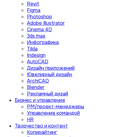
Revit
Figma
Photoshop
Adobe Illustrator
Сinema 4D
3ds max
Инфографика
Tilda
Indesign
AutoCAD
Дизайн приложений
Ювелирный дизайн
ArchiCAD
Blender
Рекламный дизай
Бизнес и управление
PM/проект-менеджеры
Управление командой
HR
Творчество и контент
Копирайтинг