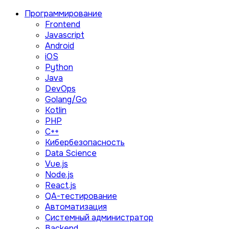
Программирование
Frontend
Javascript
Android
iOS
Python
Java
DevOps
Golang/Go
Kotlin
PHP
C++
Кибербезопасность
Data Science
Vue.js
Node.js
React.js
QA-тестирование
Автоматизация
Системный администратор
Backend