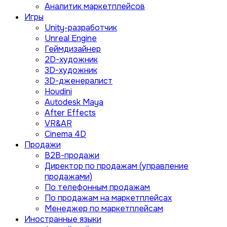
Аналитик маркетплейсов
Игры
Unity-разработчик
Unreal Engine
Геймдизайнер
2D-художник
3D-художник
3D-дженералист
Houdini
Autodesk Maya
After Effects
VR&AR
Cinema 4D
Продажи
B2B-продажи
Директор по продажам (управление
продажами)
По телефонным продажам
По продажам на маркетплейсах
Менеджер по маркетплейсам
Иностранные языки