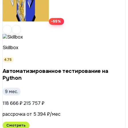
-55%
Skillbox
4.75
Ав­то­ма­ти­зи­ро­ван­ное тестирование на
Python
9 мес.
118 666 ₽
215 757 ₽
рассрочка от 5 394 ₽/мес
Смотреть