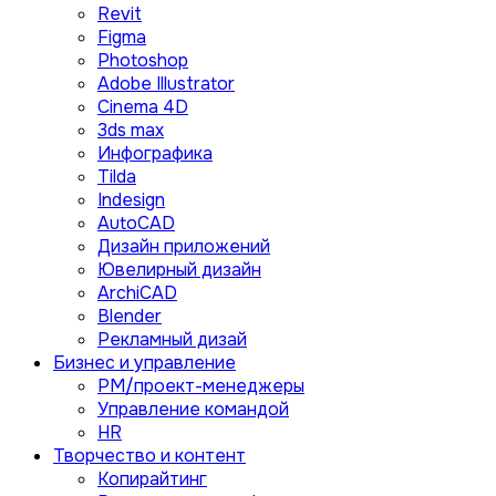
Revit
Figma
Photoshop
Adobe Illustrator
Сinema 4D
3ds max
Инфографика
Tilda
Indesign
AutoCAD
Дизайн приложений
Ювелирный дизайн
ArchiCAD
Blender
Рекламный дизай
Бизнес и управление
PM/проект-менеджеры
Управление командой
HR
Творчество и контент
Копирайтинг