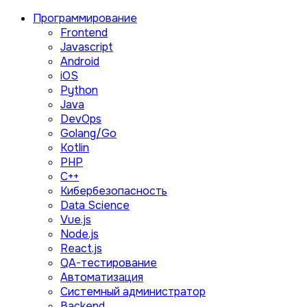
Программирование
Frontend
Javascript
Android
iOS
Python
Java
DevOps
Golang/Go
Kotlin
PHP
C++
Кибербезопасность
Data Science
Vue.js
Node.js
React.js
QA-тестирование
Автоматизация
Системный администратор
Backend