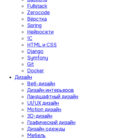
Fullstack
Zerocode
Вёрстка
Spring
Нейросети
1C
HTML и CSS
Django
Symfony
Git
Docker
Дизайн
Веб-дизайн
Дизайн интерьеров
Ландшафтный дизайн
UI/UX дизайн
Motion дизайн
3D-дизайн
Графический дизайн
Дизайн одежды
Мебель