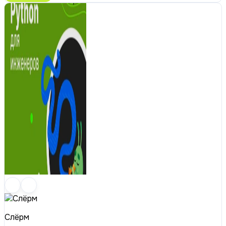
Слёрм