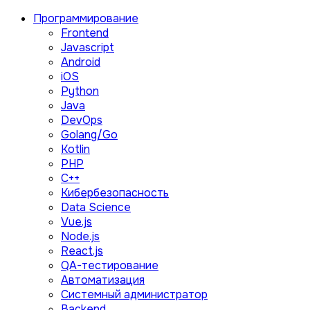
Программирование
Frontend
Javascript
Android
iOS
Python
Java
DevOps
Golang/Go
Kotlin
PHP
C++
Кибербезопасность
Data Science
Vue.js
Node.js
React.js
QA-тестирование
Автоматизация
Системный администратор
Backend