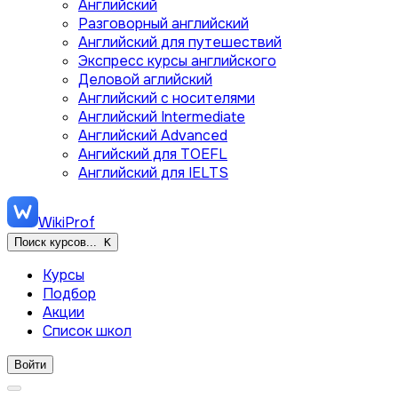
Английский
Разговорный английский
Английский для путешествий
Экспресс курсы английского
Деловой аглийский
Английский с носителями
Английский Intermediate
Английский Advanced
Ангийский для TOEFL
Английский для IELTS
WikiProf
Поиск курсов...
K
Курсы
Подбор
Акции
Список школ
Войти