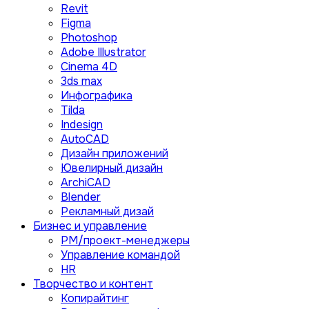
Revit
Figma
Photoshop
Adobe Illustrator
Сinema 4D
3ds max
Инфографика
Tilda
Indesign
AutoCAD
Дизайн приложений
Ювелирный дизайн
ArchiCAD
Blender
Рекламный дизай
Бизнес и управление
PM/проект-менеджеры
Управление командой
HR
Творчество и контент
Копирайтинг