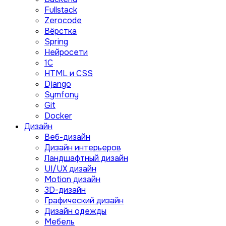
Fullstack
Zerocode
Вёрстка
Spring
Нейросети
1C
HTML и CSS
Django
Symfony
Git
Docker
Дизайн
Веб-дизайн
Дизайн интерьеров
Ландшафтный дизайн
UI/UX дизайн
Motion дизайн
3D-дизайн
Графический дизайн
Дизайн одежды
Мебель