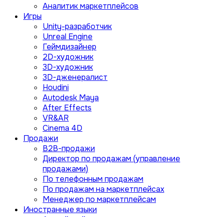
Аналитик маркетплейсов
Игры
Unity-разработчик
Unreal Engine
Геймдизайнер
2D-художник
3D-художник
3D-дженералист
Houdini
Autodesk Maya
After Effects
VR&AR
Cinema 4D
Продажи
B2B-продажи
Директор по продажам (управление
продажами)
По телефонным продажам
По продажам на маркетплейсах
Менеджер по маркетплейсам
Иностранные языки