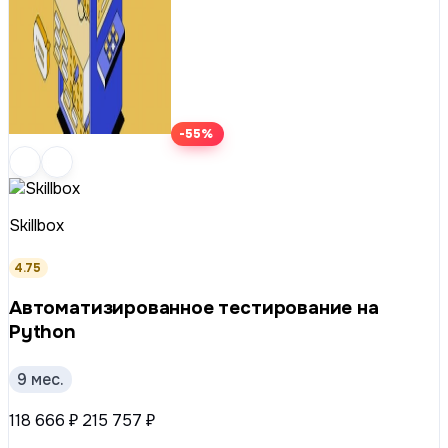
-55%
Skillbox
4.75
Ав­то­ма­ти­зи­ро­ван­ное тестирование на
Python
9 мес.
118 666 ₽
215 757 ₽