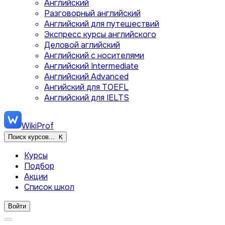
Английский
Разговорный английский
Английский для путешествий
Экспресс курсы английского
Деловой аглийский
Английский с носителями
Английский Intermediate
Английский Advanced
Ангийский для TOEFL
Английский для IELTS
WikiProf
Поиск курсов...
K
Курсы
Подбор
Акции
Список школ
Войти