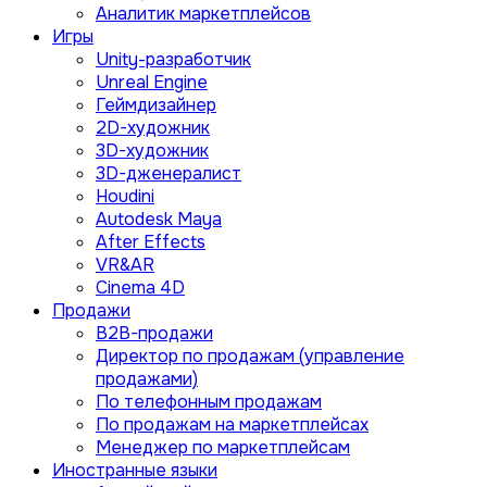
Аналитик маркетплейсов
Игры
Unity-разработчик
Unreal Engine
Геймдизайнер
2D-художник
3D-художник
3D-дженералист
Houdini
Autodesk Maya
After Effects
VR&AR
Cinema 4D
Продажи
B2B-продажи
Директор по продажам (управление
продажами)
По телефонным продажам
По продажам на маркетплейсах
Менеджер по маркетплейсам
Иностранные языки