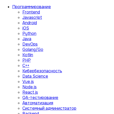
Программирование
Frontend
Javascript
Android
iOS
Python
Java
DevOps
Golang/Go
Kotlin
PHP
C++
Кибербезопасность
Data Science
Vue.js
Node.js
React.js
QA-тестирование
Автоматизация
Системный администратор
Backend