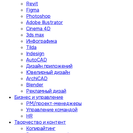
Revit
Figma
Photoshop
Adobe Illustrator
Сinema 4D
3ds max
Инфографика
Tilda
Indesign
AutoCAD
Дизайн приложений
Ювелирный дизайн
ArchiCAD
Blender
Рекламный дизай
Бизнес и управление
PM/проект-менеджеры
Управление командой
HR
Творчество и контент
Копирайтинг