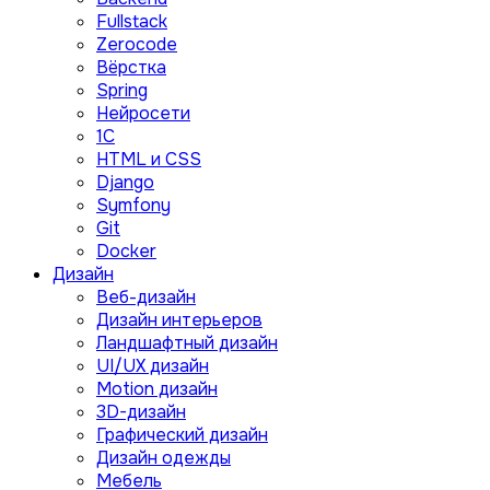
Fullstack
Zerocode
Вёрстка
Spring
Нейросети
1C
HTML и CSS
Django
Symfony
Git
Docker
Дизайн
Веб-дизайн
Дизайн интерьеров
Ландшафтный дизайн
UI/UX дизайн
Motion дизайн
3D-дизайн
Графический дизайн
Дизайн одежды
Мебель