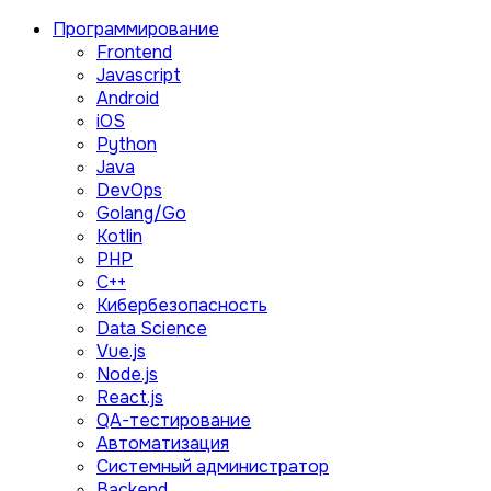
Программирование
Frontend
Javascript
Android
iOS
Python
Java
DevOps
Golang/Go
Kotlin
PHP
C++
Кибербезопасность
Data Science
Vue.js
Node.js
React.js
QA-тестирование
Автоматизация
Системный администратор
Backend