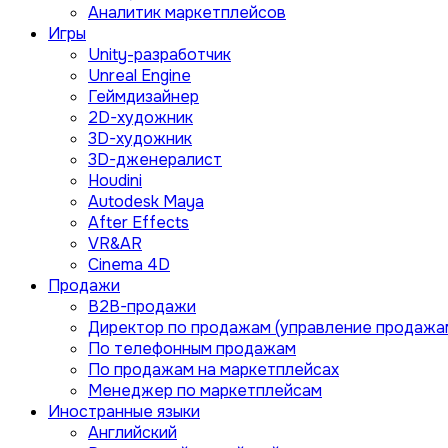
Аналитик маркетплейсов
Игры
Unity-разработчик
Unreal Engine
Геймдизайнер
2D-художник
3D-художник
3D-дженералист
Houdini
Autodesk Maya
After Effects
VR&AR
Cinema 4D
Продажи
B2B-продажи
Директор по продажам (управление продажа
По телефонным продажам
По продажам на маркетплейсах
Менеджер по маркетплейсам
Иностранные языки
Английский