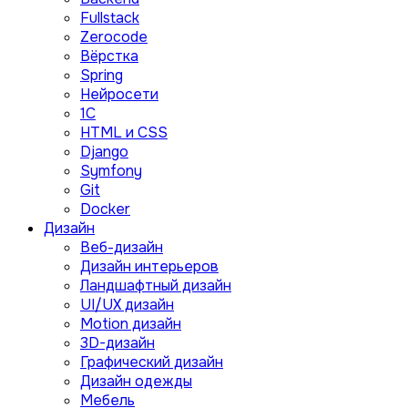
Fullstack
Zerocode
Вёрстка
Spring
Нейросети
1C
HTML и CSS
Django
Symfony
Git
Docker
Дизайн
Веб-дизайн
Дизайн интерьеров
Ландшафтный дизайн
UI/UX дизайн
Motion дизайн
3D-дизайн
Графический дизайн
Дизайн одежды
Мебель