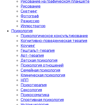
Рисование на графическом планшете
Рисование
Скетчинг
Фотограф
Режиссер
Иллюстратор
Психология
Психологическое консультирование
Когнитивно-поведенческая терапия
Коучинг
Гештальт-терапия
Арт-терапия
Детская психология
Психология отношений
Семейная психология
Клиническая психология
НЛП
Психотерапия
Сексология
Психосоматика
Спортивная психология
Нутрициология