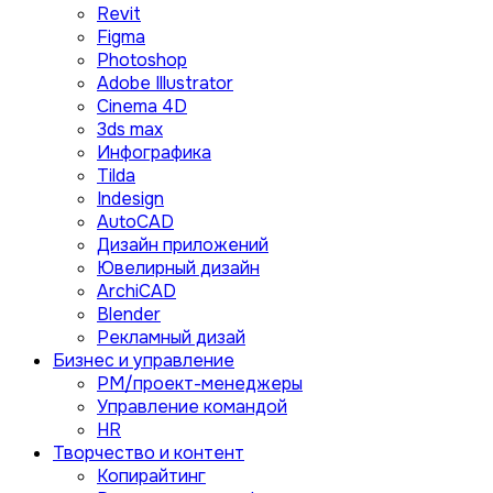
Revit
Figma
Photoshop
Adobe Illustrator
Сinema 4D
3ds max
Инфографика
Tilda
Indesign
AutoCAD
Дизайн приложений
Ювелирный дизайн
ArchiCAD
Blender
Рекламный дизай
Бизнес и управление
PM/проект-менеджеры
Управление командой
HR
Творчество и контент
Копирайтинг