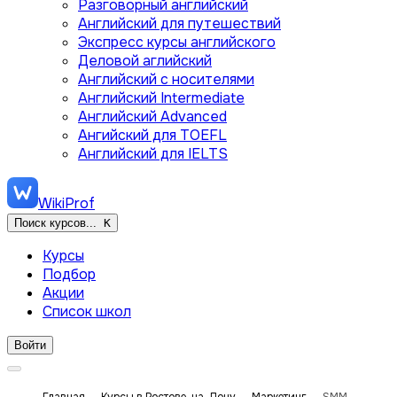
Разговорный английский
Английский для путешествий
Экспресс курсы английского
Деловой аглийский
Английский с носителями
Английский Intermediate
Английский Advanced
Ангийский для TOEFL
Английский для IELTS
WikiProf
Поиск курсов...
K
Курсы
Подбор
Акции
Список школ
Войти