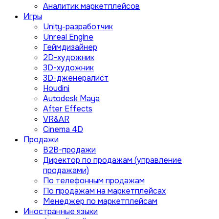
Аналитик маркетплейсов
Игры
Unity-разработчик
Unreal Engine
Геймдизайнер
2D-художник
3D-художник
3D-дженералист
Houdini
Autodesk Maya
After Effects
VR&AR
Cinema 4D
Продажи
B2B-продажи
Директор по продажам (управление
продажами)
По телефонным продажам
По продажам на маркетплейсах
Менеджер по маркетплейсам
Иностранные языки