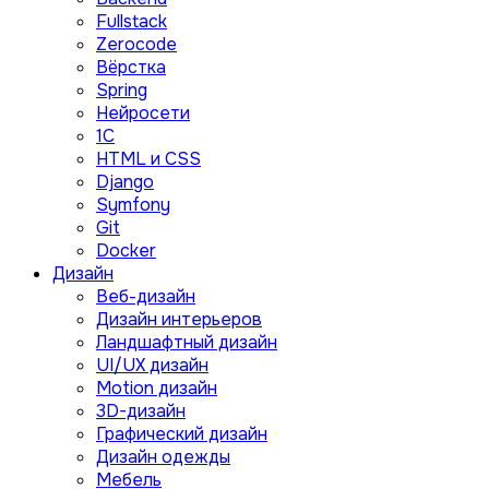
Fullstack
Zerocode
Вёрстка
Spring
Нейросети
1C
HTML и CSS
Django
Symfony
Git
Docker
Дизайн
Веб-дизайн
Дизайн интерьеров
Ландшафтный дизайн
UI/UX дизайн
Motion дизайн
3D-дизайн
Графический дизайн
Дизайн одежды
Мебель