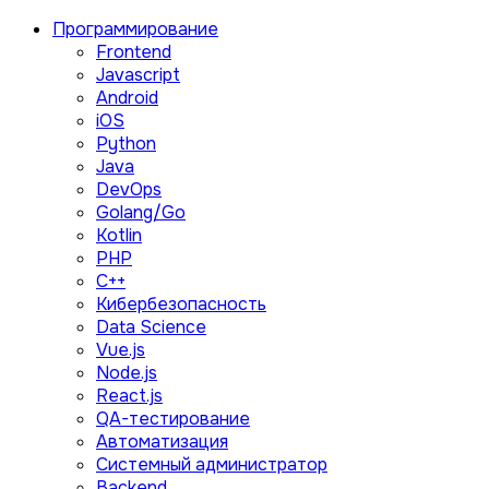
Программирование
Frontend
Javascript
Android
iOS
Python
Java
DevOps
Golang/Go
Kotlin
PHP
C++
Кибербезопасность
Data Science
Vue.js
Node.js
React.js
QA-тестирование
Автоматизация
Системный администратор
Backend