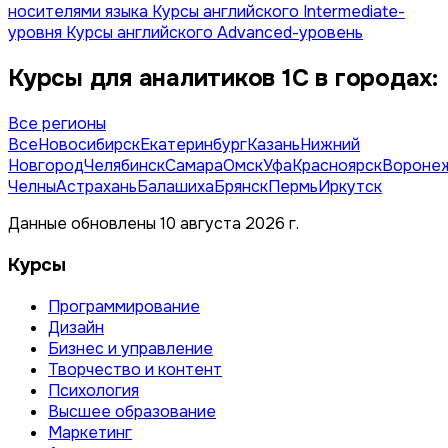
носителями языка
Курсы английского Intermediate-
уровня
Курсы английского Advanced-уровень
Курсы для аналитиков 1C в городах:
Все регионы
Все
Новосибирск
Екатеринбург
Казань
Нижний
Новгород
Челябинск
Самара
Омск
Уфа
Красноярск
Вороне
Челны
Астрахань
Балашиха
Брянск
Пермь
Иркутск
Данные обновлены 10 августа 2026 г.
Курсы
Программирование
Дизайн
Бизнес и управление
Творчество и контент
Психология
Высшее образование
Маркетинг