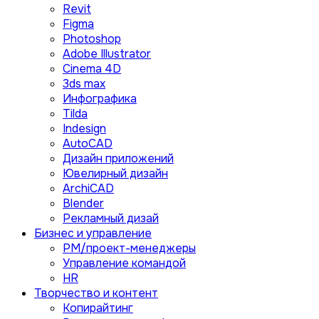
Revit
Figma
Photoshop
Adobe Illustrator
Сinema 4D
3ds max
Инфографика
Tilda
Indesign
AutoCAD
Дизайн приложений
Ювелирный дизайн
ArchiCAD
Blender
Рекламный дизай
Бизнес и управление
PM/проект-менеджеры
Управление командой
HR
Творчество и контент
Копирайтинг