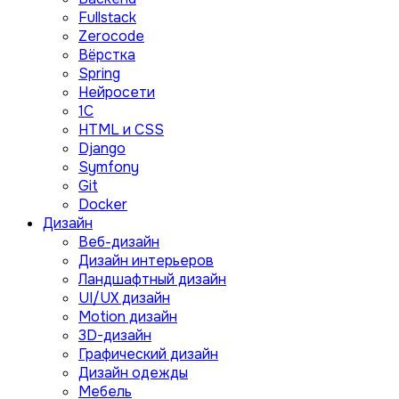
Fullstack
Zerocode
Вёрстка
Spring
Нейросети
1C
HTML и CSS
Django
Symfony
Git
Docker
Дизайн
Веб-дизайн
Дизайн интерьеров
Ландшафтный дизайн
UI/UX дизайн
Motion дизайн
3D-дизайн
Графический дизайн
Дизайн одежды
Мебель