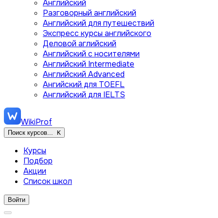
Английский
Разговорный английский
Английский для путешествий
Экспресс курсы английского
Деловой аглийский
Английский с носителями
Английский Intermediate
Английский Advanced
Ангийский для TOEFL
Английский для IELTS
WikiProf
Поиск курсов...
K
Курсы
Подбор
Акции
Список школ
Войти