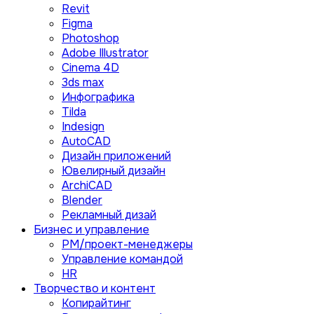
Revit
Figma
Photoshop
Adobe Illustrator
Сinema 4D
3ds max
Инфографика
Tilda
Indesign
AutoCAD
Дизайн приложений
Ювелирный дизайн
ArchiCAD
Blender
Рекламный дизай
Бизнес и управление
PM/проект-менеджеры
Управление командой
HR
Творчество и контент
Копирайтинг