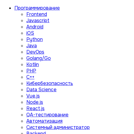
Программирование
Frontend
Javascript
Android
iOS
Python
Java
DevOps
Golang/Go
Kotlin
PHP
C++
Кибербезопасность
Data Science
Vue.js
Node.js
React.js
QA-тестирование
Автоматизация
Системный администратор
Backend