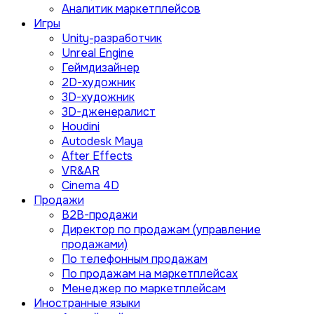
Аналитик маркетплейсов
Игры
Unity-разработчик
Unreal Engine
Геймдизайнер
2D-художник
3D-художник
3D-дженералист
Houdini
Autodesk Maya
After Effects
VR&AR
Cinema 4D
Продажи
B2B-продажи
Директор по продажам (управление
продажами)
По телефонным продажам
По продажам на маркетплейсах
Менеджер по маркетплейсам
Иностранные языки