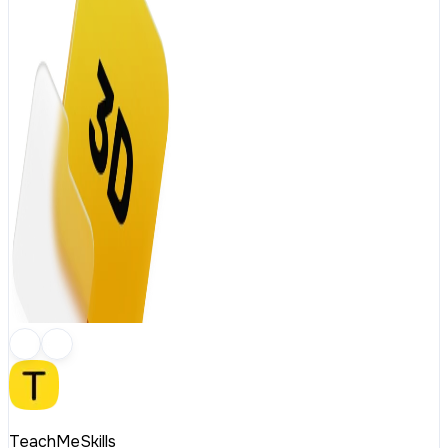
TeachMeSkills