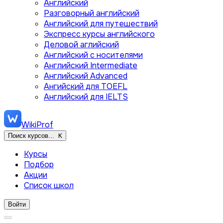
Английский
Разговорный английский
Английский для путешествий
Экспресс курсы английского
Деловой аглийский
Английский с носителями
Английский Intermediate
Английский Advanced
Ангийский для TOEFL
Английский для IELTS
WikiProf
Поиск курсов...
K
Курсы
Подбор
Акции
Список школ
Войти