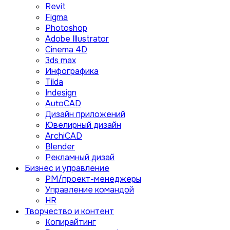
Revit
Figma
Photoshop
Adobe Illustrator
Сinema 4D
3ds max
Инфографика
Tilda
Indesign
AutoCAD
Дизайн приложений
Ювелирный дизайн
ArchiCAD
Blender
Рекламный дизай
Бизнес и управление
PM/проект-менеджеры
Управление командой
HR
Творчество и контент
Копирайтинг