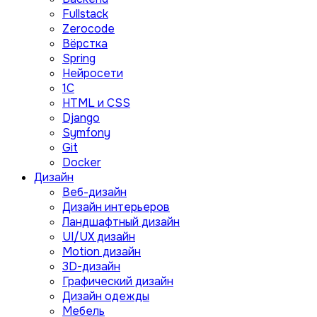
Fullstack
Zerocode
Вёрстка
Spring
Нейросети
1C
HTML и CSS
Django
Symfony
Git
Docker
Дизайн
Веб-дизайн
Дизайн интерьеров
Ландшафтный дизайн
UI/UX дизайн
Motion дизайн
3D-дизайн
Графический дизайн
Дизайн одежды
Мебель