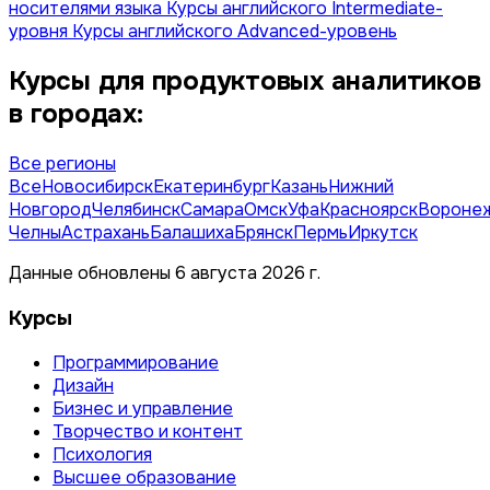
носителями языка
Курсы английского Intermediate-
уровня
Курсы английского Advanced-уровень
Курсы для продуктовых аналитиков
в городах:
Все регионы
Все
Новосибирск
Екатеринбург
Казань
Нижний
Новгород
Челябинск
Самара
Омск
Уфа
Красноярск
Вороне
Челны
Астрахань
Балашиха
Брянск
Пермь
Иркутск
Данные обновлены 6 августа 2026 г.
Курсы
Программирование
Дизайн
Бизнес и управление
Творчество и контент
Психология
Высшее образование