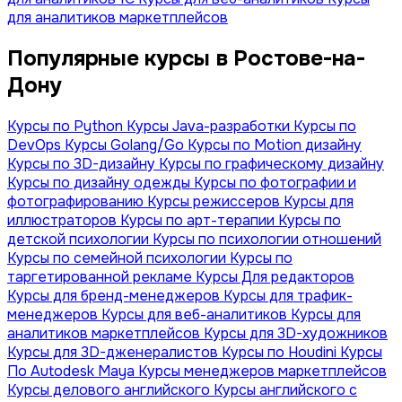
для аналитиков маркетплейсов
Популярные курсы в Ростове-на-
Дону
Курсы по Python
Курсы Java-разработки
Курсы по
DevOps
Курсы Golang/Go
Курсы по Motion дизайну
Курсы по 3D-дизайну
Курсы по графическому дизайну
Курсы по дизайну одежды
Курсы по фотографии и
фотографированию
Курсы режиссеров
Курсы для
иллюстраторов
Курсы по арт-терапии
Курсы по
детской психологии
Курсы по психологии отношений
Курсы по семейной психологии
Курсы по
таргетированной рекламе
Курсы Для редакторов
Курсы для бренд-менеджеров
Курсы для трафик-
менеджеров
Курсы для веб-аналитиков
Курсы для
аналитиков маркетплейсов
Курсы для 3D-художников
Курсы для 3D-дженералистов
Курсы по Houdini
Курсы
По Autodesk Maya
Курсы менеджеров маркетплейсов
Курсы делового английского
Курсы английского с