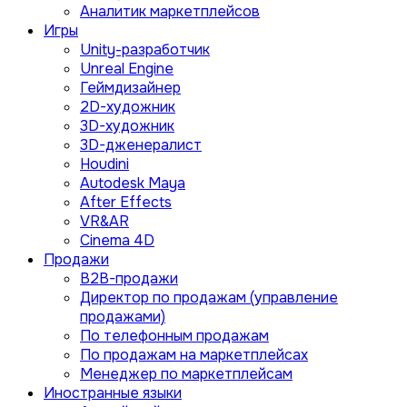
Аналитик маркетплейсов
Игры
Unity-разработчик
Unreal Engine
Геймдизайнер
2D-художник
3D-художник
3D-дженералист
Houdini
Autodesk Maya
After Effects
VR&AR
Cinema 4D
Продажи
B2B-продажи
Директор по продажам (управление
продажами)
По телефонным продажам
По продажам на маркетплейсах
Менеджер по маркетплейсам
Иностранные языки