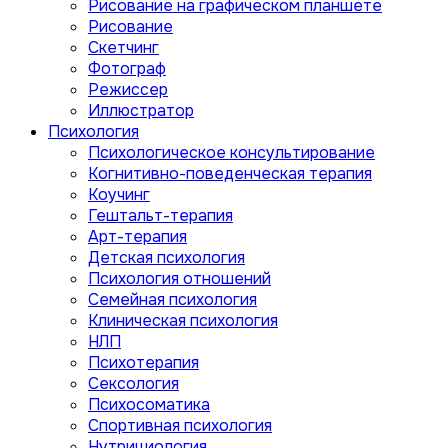
Рисование на графическом планшете
Рисование
Скетчинг
Фотограф
Режиссер
Иллюстратор
Психология
Психологическое консультирование
Когнитивно-поведенческая терапия
Коучинг
Гештальт-терапия
Арт-терапия
Детская психология
Психология отношений
Семейная психология
Клиническая психология
НЛП
Психотерапия
Сексология
Психосоматика
Спортивная психология
Нутрициология