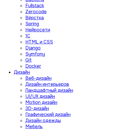
Fullstack
Zerocode
Вёрстка
Spring
Нейросети
1C
HTML и CSS
Django
Symfony
Git
Docker
Дизайн
Веб-дизайн
Дизайн интерьеров
Ландшафтный дизайн
UI/UX дизайн
Motion дизайн
3D-дизайн
Графический дизайн
Дизайн одежды
Мебель