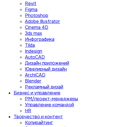
Revit
Figma
Photoshop
Adobe Illustrator
Сinema 4D
3ds max
Инфографика
Tilda
Indesign
AutoCAD
Дизайн приложений
Ювелирный дизайн
ArchiCAD
Blender
Рекламный дизай
Бизнес и управление
PM/проект-менеджеры
Управление командой
HR
Творчество и контент
Копирайтинг