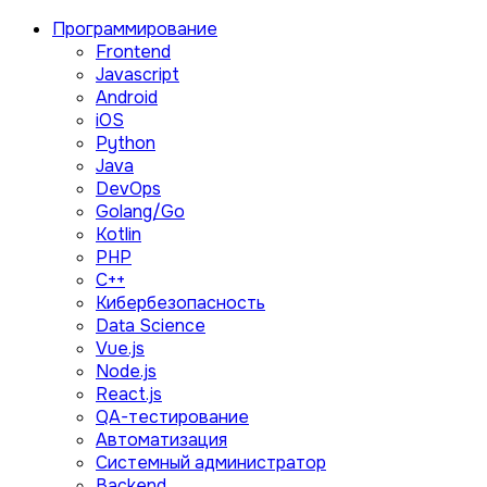
Программирование
Frontend
Javascript
Android
iOS
Python
Java
DevOps
Golang/Go
Kotlin
PHP
C++
Кибербезопасность
Data Science
Vue.js
Node.js
React.js
QA-тестирование
Автоматизация
Системный администратор
Backend