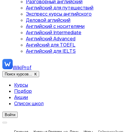
Разговорный английский
Английский для путешествий
Экспресс курсы английского
Деловой аглийский
Английский с носителями
Английский Intermediate
Английский Advanced
Ангийский для TOEFL
Английский для IELTS
WikiProf
Поиск курсов...
K
Курсы
Подбор
Акции
Список школ
Войти