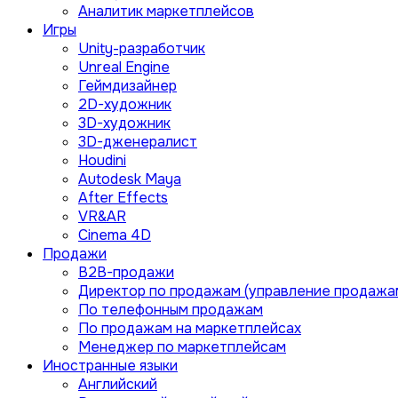
Аналитик маркетплейсов
Игры
Unity-разработчик
Unreal Engine
Геймдизайнер
2D-художник
3D-художник
3D-дженералист
Houdini
Autodesk Maya
After Effects
VR&AR
Cinema 4D
Продажи
B2B-продажи
Директор по продажам (управление продажа
По телефонным продажам
По продажам на маркетплейсах
Менеджер по маркетплейсам
Иностранные языки
Английский