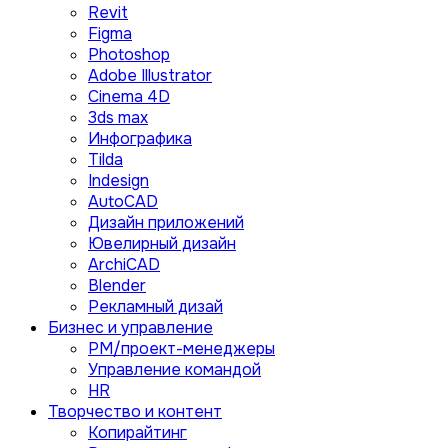
Revit
Figma
Photoshop
Adobe Illustrator
Сinema 4D
3ds max
Инфографика
Tilda
Indesign
AutoCAD
Дизайн приложений
Ювелирный дизайн
ArchiCAD
Blender
Рекламный дизай
Бизнес и управление
PM/проект-менеджеры
Управление командой
HR
Творчество и контент
Копирайтинг