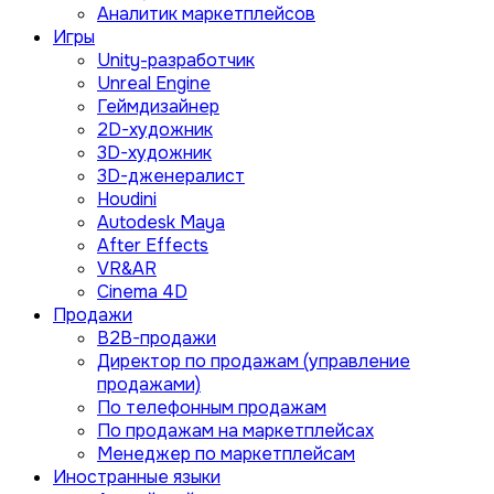
Аналитик маркетплейсов
Игры
Unity-разработчик
Unreal Engine
Геймдизайнер
2D-художник
3D-художник
3D-дженералист
Houdini
Autodesk Maya
After Effects
VR&AR
Cinema 4D
Продажи
B2B-продажи
Директор по продажам (управление
продажами)
По телефонным продажам
По продажам на маркетплейсах
Менеджер по маркетплейсам
Иностранные языки