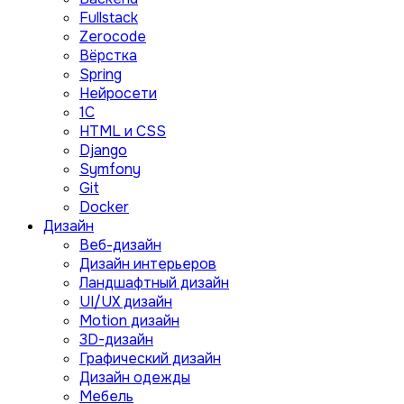
Fullstack
Zerocode
Вёрстка
Spring
Нейросети
1C
HTML и CSS
Django
Symfony
Git
Docker
Дизайн
Веб-дизайн
Дизайн интерьеров
Ландшафтный дизайн
UI/UX дизайн
Motion дизайн
3D-дизайн
Графический дизайн
Дизайн одежды
Мебель