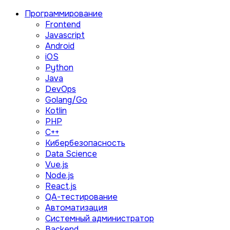
Программирование
Frontend
Javascript
Android
iOS
Python
Java
DevOps
Golang/Go
Kotlin
PHP
C++
Кибербезопасность
Data Science
Vue.js
Node.js
React.js
QA-тестирование
Автоматизация
Системный администратор
Backend