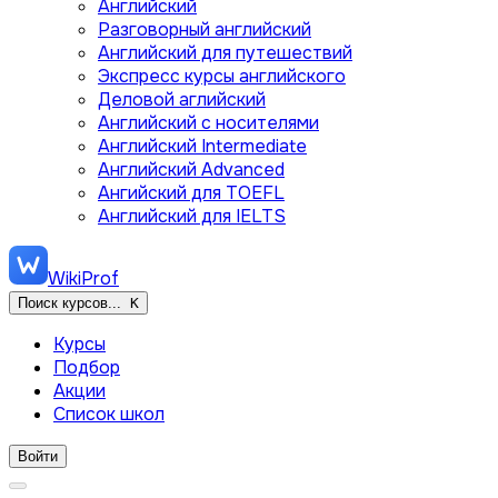
Английский
Разговорный английский
Английский для путешествий
Экспресс курсы английского
Деловой аглийский
Английский с носителями
Английский Intermediate
Английский Advanced
Ангийский для TOEFL
Английский для IELTS
WikiProf
Поиск курсов...
K
Курсы
Подбор
Акции
Список школ
Войти