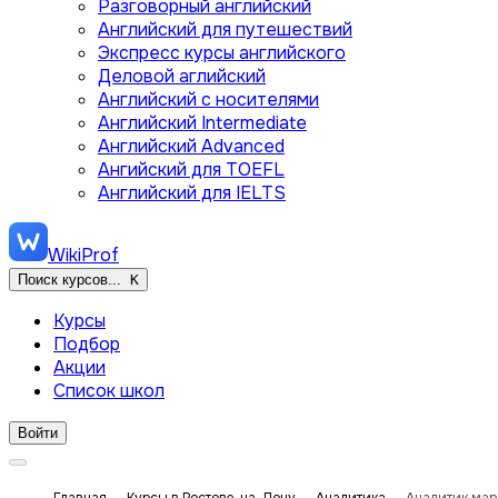
Разговорный английский
Английский для путешествий
Экспресс курсы английского
Деловой аглийский
Английский с носителями
Английский Intermediate
Английский Advanced
Ангийский для TOEFL
Английский для IELTS
WikiProf
Поиск курсов...
K
Курсы
Подбор
Акции
Список школ
Войти