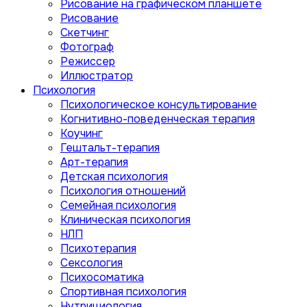
Рисование на графическом планшете
Рисование
Скетчинг
Фотограф
Режиссер
Иллюстратор
Психология
Психологическое консультирование
Когнитивно-поведенческая терапия
Коучинг
Гештальт-терапия
Арт-терапия
Детская психология
Психология отношений
Семейная психология
Клиническая психология
НЛП
Психотерапия
Сексология
Психосоматика
Спортивная психология
Нутрициология