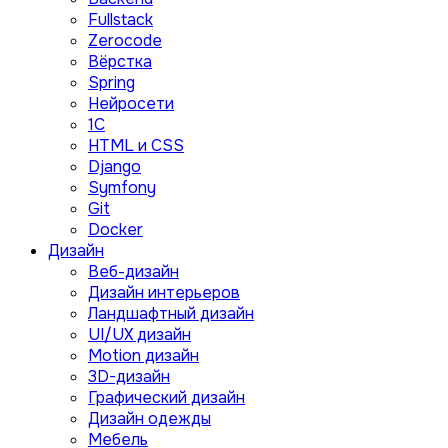
Fullstack
Zerocode
Вёрстка
Spring
Нейросети
1C
HTML и CSS
Django
Symfony
Git
Docker
Дизайн
Веб-дизайн
Дизайн интерьеров
Ландшафтный дизайн
UI/UX дизайн
Motion дизайн
3D-дизайн
Графический дизайн
Дизайн одежды
Мебель