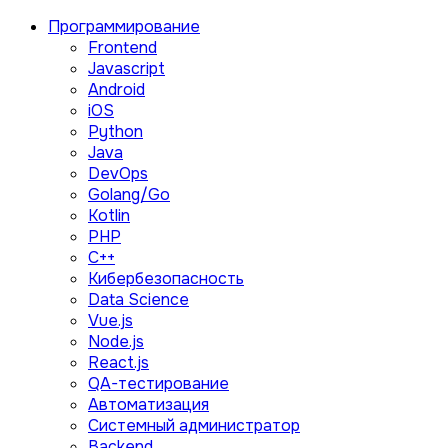
Программирование
Frontend
Javascript
Android
iOS
Python
Java
DevOps
Golang/Go
Kotlin
PHP
C++
Кибербезопасность
Data Science
Vue.js
Node.js
React.js
QA-тестирование
Автоматизация
Системный администратор
Backend