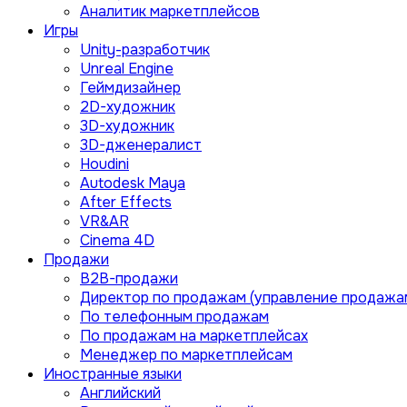
Аналитик маркетплейсов
Игры
Unity-разработчик
Unreal Engine
Геймдизайнер
2D-художник
3D-художник
3D-дженералист
Houdini
Autodesk Maya
After Effects
VR&AR
Cinema 4D
Продажи
B2B-продажи
Директор по продажам (управление продажа
По телефонным продажам
По продажам на маркетплейсах
Менеджер по маркетплейсам
Иностранные языки
Английский