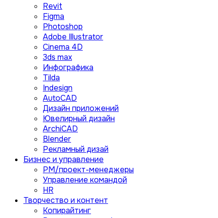
Revit
Figma
Photoshop
Adobe Illustrator
Сinema 4D
3ds max
Инфографика
Tilda
Indesign
AutoCAD
Дизайн приложений
Ювелирный дизайн
ArchiCAD
Blender
Рекламный дизай
Бизнес и управление
PM/проект-менеджеры
Управление командой
HR
Творчество и контент
Копирайтинг