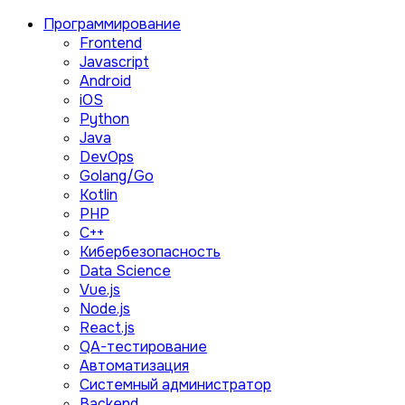
Программирование
Frontend
Javascript
Android
iOS
Python
Java
DevOps
Golang/Go
Kotlin
PHP
C++
Кибербезопасность
Data Science
Vue.js
Node.js
React.js
QA-тестирование
Автоматизация
Системный администратор
Backend