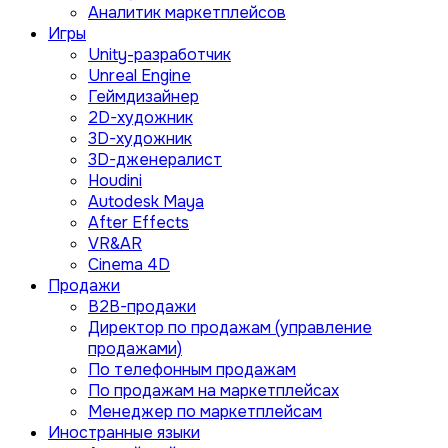
Аналитик маркетплейсов
Игры
Unity-разработчик
Unreal Engine
Геймдизайнер
2D-художник
3D-художник
3D-дженералист
Houdini
Autodesk Maya
After Effects
VR&AR
Cinema 4D
Продажи
B2B-продажи
Директор по продажам (управление
продажами)
По телефонным продажам
По продажам на маркетплейсах
Менеджер по маркетплейсам
Иностранные языки