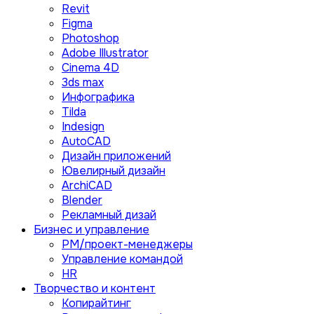
Revit
Figma
Photoshop
Adobe Illustrator
Сinema 4D
3ds max
Инфографика
Tilda
Indesign
AutoCAD
Дизайн приложений
Ювелирный дизайн
ArchiCAD
Blender
Рекламный дизай
Бизнес и управление
PM/проект-менеджеры
Управление командой
HR
Творчество и контент
Копирайтинг