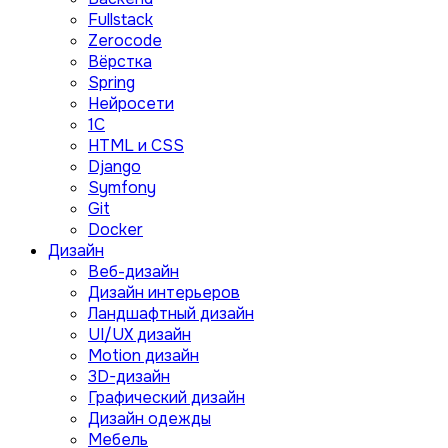
Fullstack
Zerocode
Вёрстка
Spring
Нейросети
1C
HTML и CSS
Django
Symfony
Git
Docker
Дизайн
Веб-дизайн
Дизайн интерьеров
Ландшафтный дизайн
UI/UX дизайн
Motion дизайн
3D-дизайн
Графический дизайн
Дизайн одежды
Мебель