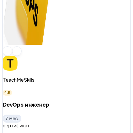
TeachMeSkills
4.8
DevOps инженер
7 мес.
сертификат