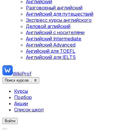
Английский
Разговорный английский
Английский для путешествий
Экспресс курсы английского
Деловой аглийский
Английский с носителями
Английский Intermediate
Английский Advanced
Ангийский для TOEFL
Английский для IELTS
WikiProf
Поиск курсов...
K
Курсы
Подбор
Акции
Список школ
Войти