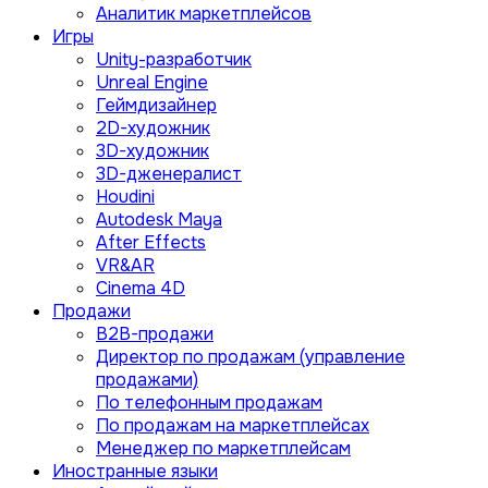
Аналитик маркетплейсов
Игры
Unity-разработчик
Unreal Engine
Геймдизайнер
2D-художник
3D-художник
3D-дженералист
Houdini
Autodesk Maya
After Effects
VR&AR
Cinema 4D
Продажи
B2B-продажи
Директор по продажам (управление
продажами)
По телефонным продажам
По продажам на маркетплейсах
Менеджер по маркетплейсам
Иностранные языки