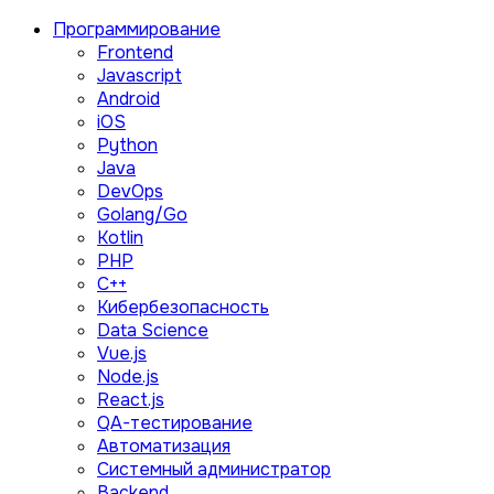
Программирование
Frontend
Javascript
Android
iOS
Python
Java
DevOps
Golang/Go
Kotlin
PHP
C++
Кибербезопасность
Data Science
Vue.js
Node.js
React.js
QA-тестирование
Автоматизация
Системный администратор
Backend