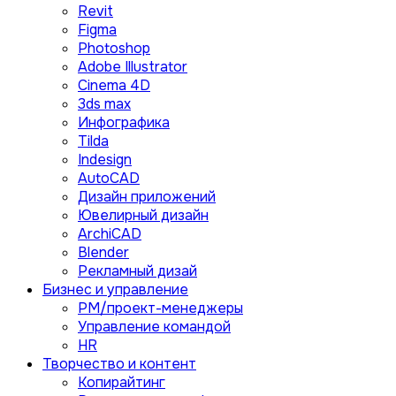
Revit
Figma
Photoshop
Adobe Illustrator
Сinema 4D
3ds max
Инфографика
Tilda
Indesign
AutoCAD
Дизайн приложений
Ювелирный дизайн
ArchiCAD
Blender
Рекламный дизай
Бизнес и управление
PM/проект-менеджеры
Управление командой
HR
Творчество и контент
Копирайтинг