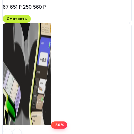
67 651 ₽
250 560 ₽
Смотреть
-50%