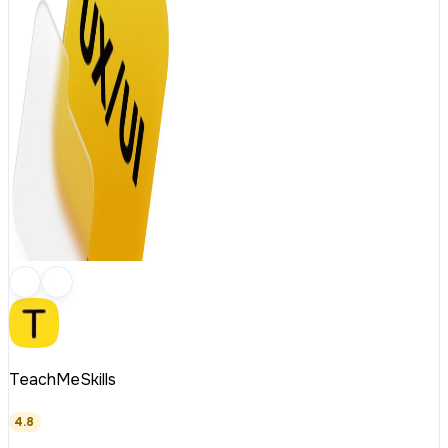
TeachMeSkills
4.8