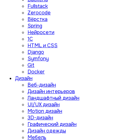
Fullstack
Zerocode
Вёрстка
Spring
Нейросети
1C
HTML и CSS
Django
Symfony
Git
Docker
Дизайн
Веб-дизайн
Дизайн интерьеров
Ландшафтный дизайн
UI/UX дизайн
Motion дизайн
3D-дизайн
Графический дизайн
Дизайн одежды
Мебель