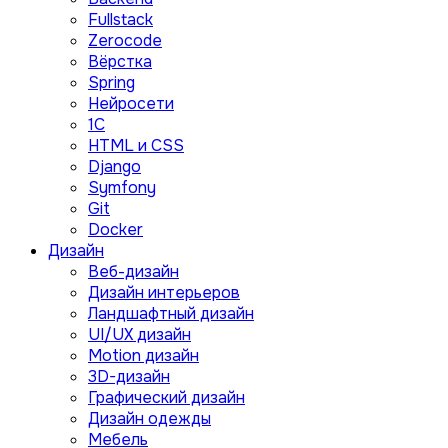
Fullstack
Zerocode
Вёрстка
Spring
Нейросети
1C
HTML и CSS
Django
Symfony
Git
Docker
Дизайн
Веб-дизайн
Дизайн интерьеров
Ландшафтный дизайн
UI/UX дизайн
Motion дизайн
3D-дизайн
Графический дизайн
Дизайн одежды
Мебель