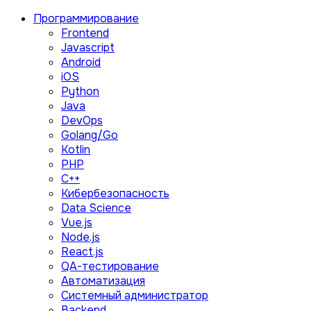
Программирование
Frontend
Javascript
Android
iOS
Python
Java
DevOps
Golang/Go
Kotlin
PHP
C++
Кибербезопасность
Data Science
Vue.js
Node.js
React.js
QA-тестирование
Автоматизация
Системный администратор
Backend