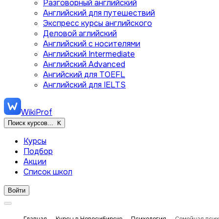
Разговорный английский
Английский для путешествий
Экспресс курсы английского
Деловой аглийский
Английский с носителями
Английский Intermediate
Английский Advanced
Ангийский для TOEFL
Английский для IELTS
WikiProf
Поиск курсов...
K
Курсы
Подбор
Акции
Список школ
Войти