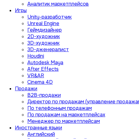
Аналитик маркетплейсов
Игры
Unity-разработчик
Unreal Engine
Геймдизайнер
2D-художник
3D-художник
3D-дженералист
Houdini
Autodesk Maya
After Effects
VR&AR
Cinema 4D
Продажи
B2B-продажи
Директор по продажам (управление продажа
По телефонным продажам
По продажам на маркетплейсах
Менеджер по маркетплейсам
Иностранные языки
Английский