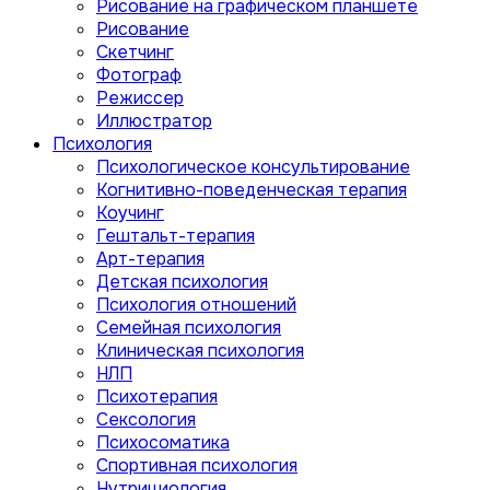
Рисование на графическом планшете
Рисование
Скетчинг
Фотограф
Режиссер
Иллюстратор
Психология
Психологическое консультирование
Когнитивно-поведенческая терапия
Коучинг
Гештальт-терапия
Арт-терапия
Детская психология
Психология отношений
Семейная психология
Клиническая психология
НЛП
Психотерапия
Сексология
Психосоматика
Спортивная психология
Нутрициология