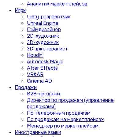
Аналитик маркетплейсов
Игры
Unity-разработчик
Unreal Engine
Геймдизайнер
2D-художник
3D-художник
3D-дженералист
Houdini
Autodesk Maya
After Effects
VR&AR
Cinema 4D
Продажи
B2B-продажи
Директор по продажам (управление
продажами)
По телефонным продажам
По продажам на маркетплейсах
Менеджер по маркетплейсам
Иностранные языки