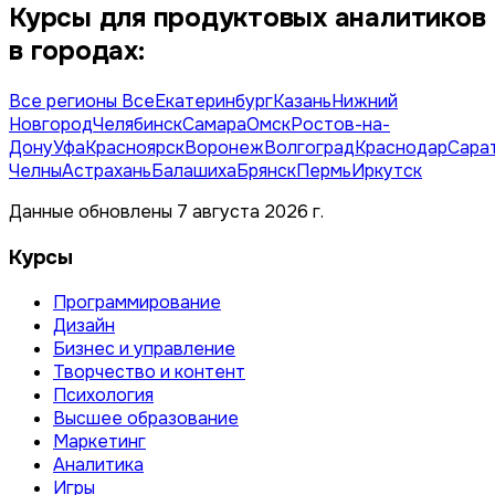
Курсы для продуктовых аналитиков
в городах:
Все регионы
Все
Екатеринбург
Казань
Нижний
Новгород
Челябинск
Самара
Омск
Ростов-на-
Дону
Уфа
Красноярск
Воронеж
Волгоград
Краснодар
Сара
Челны
Астрахань
Балашиха
Брянск
Пермь
Иркутск
Данные обновлены 7 августа 2026 г.
Курсы
Программирование
Дизайн
Бизнес и управление
Творчество и контент
Психология
Высшее образование
Маркетинг
Аналитика
Игры