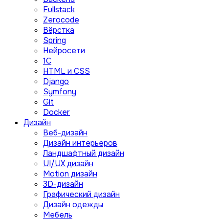
Fullstack
Zerocode
Вёрстка
Spring
Нейросети
1C
HTML и CSS
Django
Symfony
Git
Docker
Дизайн
Веб-дизайн
Дизайн интерьеров
Ландшафтный дизайн
UI/UX дизайн
Motion дизайн
3D-дизайн
Графический дизайн
Дизайн одежды
Мебель