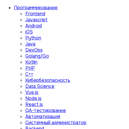
Программирование
Frontend
Javascript
Android
iOS
Python
Java
DevOps
Golang/Go
Kotlin
PHP
C++
Кибербезопасность
Data Science
Vue.js
Node.js
React.js
QA-тестирование
Автоматизация
Системный администратор
Backend