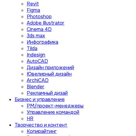
Revit
Figma
Photoshop
Adobe Illustrator
Сinema 4D
3ds max
Инфографика
Tilda
Indesign
AutoCAD
Дизайн приложений
Ювелирный дизайн
ArchiCAD
Blender
Рекламный дизай
Бизнес и управление
PM/проект-менеджеры
Управление командой
HR
Творчество и контент
Копирайтинг