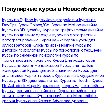
Популярные курсы в Новосибирске
Курсы по Python
Курсы Java-разработки
Курсы по
DevOps
Курсы Golang/Go
Курсы по Motion дизайну
Курсы по 3D-дизайну
Курсы по графическому дизайну
Курсы по дизайну одежды
Курсы по фотографии и
фотографированию
Курсы режиссеров
Курсы для
иллюстраторов
Курсы по арт-терапии
Курсы по
детской психологии
Курсы по психологии отношений
Курсы по семейной психологии
Курсы по
таргетированной рекламе
Курсы Для редакторов
Курсы для бренд-менеджеров
Курсы для трафик-
менеджеров
Курсы для веб-аналитиков
Курсы для
аналитиков маркетплейсов
Курсы для 3D-художников
Курсы для 3D-дженералистов
Курсы по Houdini
Курсы
По Autodesk Maya
Курсы менеджеров маркетплейсов
Курсы делового английского
Курсы английского с
носителями языка
Курсы английского Intermediate-
уровня
Курсы английского Advanced-уровень