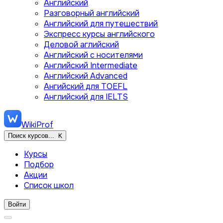
Английский
Разговорный английский
Английский для путешествий
Экспресс курсы английского
Деловой аглийский
Английский с носителями
Английский Intermediate
Английский Advanced
Ангийский для TOEFL
Английский для IELTS
WikiProf
Поиск курсов...
K
Курсы
Подбор
Акции
Список школ
Войти