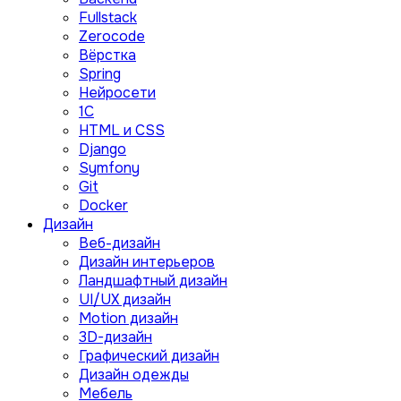
Fullstack
Zerocode
Вёрстка
Spring
Нейросети
1C
HTML и CSS
Django
Symfony
Git
Docker
Дизайн
Веб-дизайн
Дизайн интерьеров
Ландшафтный дизайн
UI/UX дизайн
Motion дизайн
3D-дизайн
Графический дизайн
Дизайн одежды
Мебель