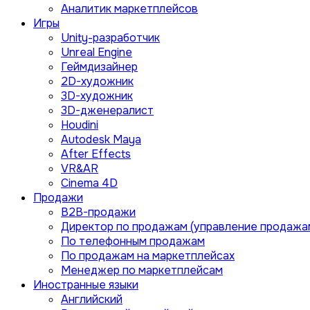
Аналитик маркетплейсов
Игры
Unity-разработчик
Unreal Engine
Геймдизайнер
2D-художник
3D-художник
3D-дженералист
Houdini
Autodesk Maya
After Effects
VR&AR
Cinema 4D
Продажи
B2B-продажи
Директор по продажам (управление продажа
По телефонным продажам
По продажам на маркетплейсах
Менеджер по маркетплейсам
Иностранные языки
Английский