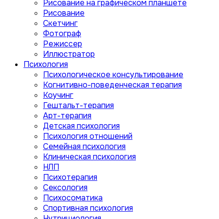
Рисование на графическом планшете
Рисование
Скетчинг
Фотограф
Режиссер
Иллюстратор
Психология
Психологическое консультирование
Когнитивно-поведенческая терапия
Коучинг
Гештальт-терапия
Арт-терапия
Детская психология
Психология отношений
Семейная психология
Клиническая психология
НЛП
Психотерапия
Сексология
Психосоматика
Спортивная психология
Нутрициология