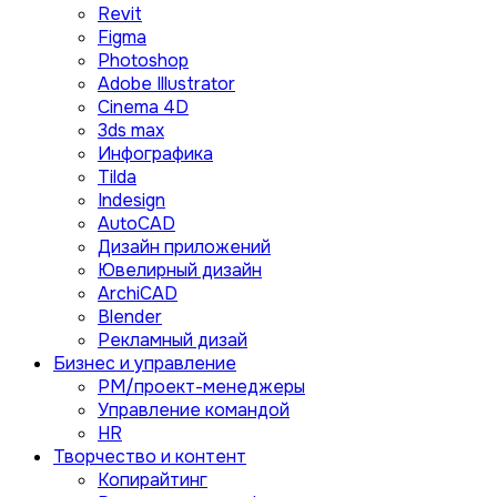
Revit
Figma
Photoshop
Adobe Illustrator
Сinema 4D
3ds max
Инфографика
Tilda
Indesign
AutoCAD
Дизайн приложений
Ювелирный дизайн
ArchiCAD
Blender
Рекламный дизай
Бизнес и управление
PM/проект-менеджеры
Управление командой
HR
Творчество и контент
Копирайтинг