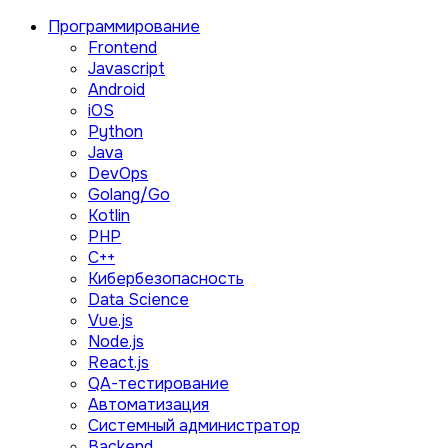
Программирование
Frontend
Javascript
Android
iOS
Python
Java
DevOps
Golang/Go
Kotlin
PHP
C++
Кибербезопасность
Data Science
Vue.js
Node.js
React.js
QA-тестирование
Автоматизация
Системный администратор
Backend