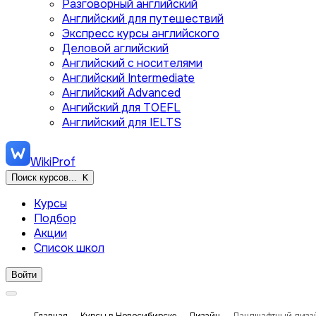
Разговорный английский
Английский для путешествий
Экспресс курсы английского
Деловой аглийский
Английский с носителями
Английский Intermediate
Английский Advanced
Ангийский для TOEFL
Английский для IELTS
WikiProf
Поиск курсов...
K
Курсы
Подбор
Акции
Список школ
Войти