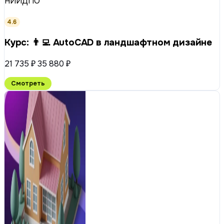
НИИДПО
4.6
Курс: 👨‍💻 AutoCAD в ландшафтном дизайне
21 735 ₽
35 880 ₽
Смотреть