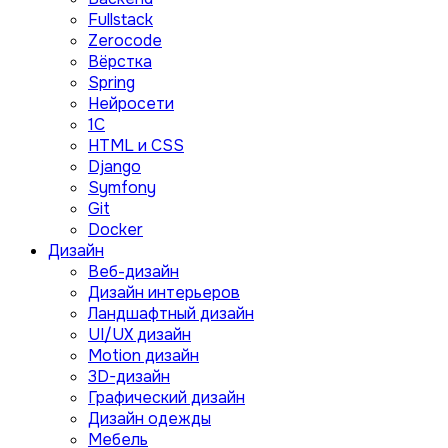
Fullstack
Zerocode
Вёрстка
Spring
Нейросети
1C
HTML и CSS
Django
Symfony
Git
Docker
Дизайн
Веб-дизайн
Дизайн интерьеров
Ландшафтный дизайн
UI/UX дизайн
Motion дизайн
3D-дизайн
Графический дизайн
Дизайн одежды
Мебель