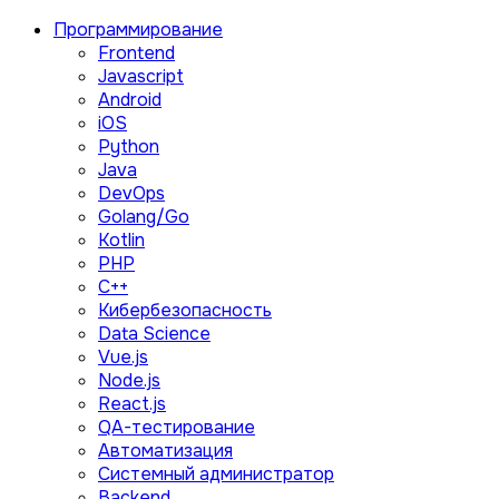
Программирование
Frontend
Javascript
Android
iOS
Python
Java
DevOps
Golang/Go
Kotlin
PHP
C++
Кибербезопасность
Data Science
Vue.js
Node.js
React.js
QA-тестирование
Автоматизация
Системный администратор
Backend