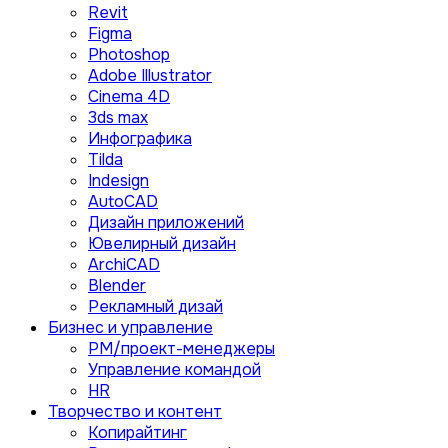
Revit
Figma
Photoshop
Adobe Illustrator
Сinema 4D
3ds max
Инфографика
Tilda
Indesign
AutoCAD
Дизайн приложений
Ювелирный дизайн
ArchiCAD
Blender
Рекламный дизай
Бизнес и управление
PM/проект-менеджеры
Управление командой
HR
Творчество и контент
Копирайтинг