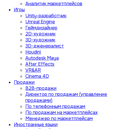
Аналитик маркетплейсов
Игры
Unity-разработчик
Unreal Engine
Геймдизайнер
2D-художник
3D-художник
3D-дженералист
Houdini
Autodesk Maya
After Effects
VR&AR
Cinema 4D
Продажи
B2B-продажи
Директор по продажам (управление
продажами)
По телефонным продажам
По продажам на маркетплейсах
Менеджер по маркетплейсам
Иностранные языки