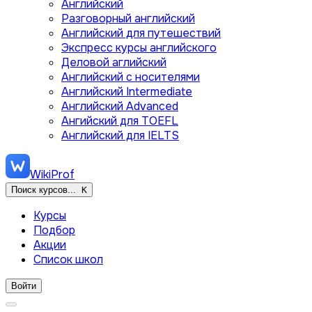
Английский
Разговорный английский
Английский для путешествий
Экспресс курсы английского
Деловой аглийский
Английский с носителями
Английский Intermediate
Английский Advanced
Ангийский для TOEFL
Английский для IELTS
WikiProf
Поиск курсов...
K
Курсы
Подбор
Акции
Список школ
Войти