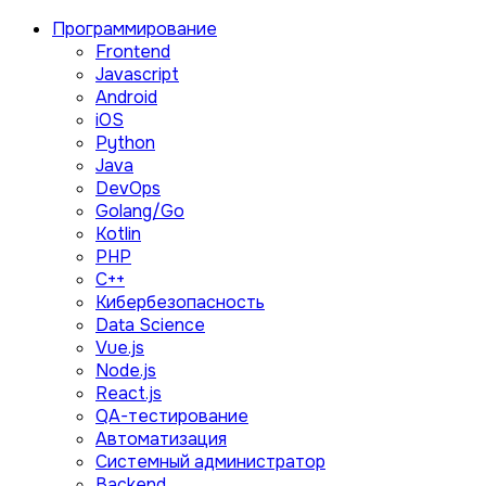
Программирование
Frontend
Javascript
Android
iOS
Python
Java
DevOps
Golang/Go
Kotlin
PHP
C++
Кибербезопасность
Data Science
Vue.js
Node.js
React.js
QA-тестирование
Автоматизация
Системный администратор
Backend