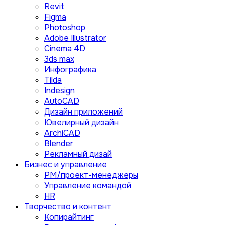
Revit
Figma
Photoshop
Adobe Illustrator
Сinema 4D
3ds max
Инфографика
Tilda
Indesign
AutoCAD
Дизайн приложений
Ювелирный дизайн
ArchiCAD
Blender
Рекламный дизай
Бизнес и управление
PM/проект-менеджеры
Управление командой
HR
Творчество и контент
Копирайтинг