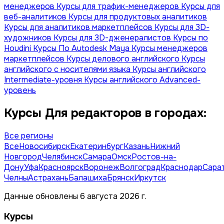
менеджеров
Курсы для трафик-менеджеров
Курсы для
веб-аналитиков
Курсы для продуктовых аналитиков
Курсы для аналитиков маркетплейсов
Курсы для 3D-
художников
Курсы для 3D-дженералистов
Курсы по
Houdini
Курсы По Autodesk Maya
Курсы менеджеров
маркетплейсов
Курсы делового английского
Курсы
английского с носителями языка
Курсы английского
Intermediate-уровня
Курсы английского Advanced-
уровень
Курсы Для редакторов в городах:
Все регионы
Все
Новосибирск
Екатеринбург
Казань
Нижний
Новгород
Челябинск
Самара
Омск
Ростов-на-
Дону
Уфа
Красноярск
Воронеж
Волгоград
Краснодар
Сара
Челны
Астрахань
Балашиха
Брянск
Иркутск
Данные обновлены 6 августа 2026 г.
Курсы