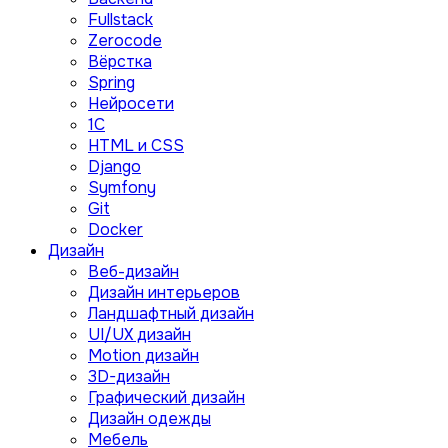
Fullstack
Zerocode
Вёрстка
Spring
Нейросети
1C
HTML и CSS
Django
Symfony
Git
Docker
Дизайн
Веб-дизайн
Дизайн интерьеров
Ландшафтный дизайн
UI/UX дизайн
Motion дизайн
3D-дизайн
Графический дизайн
Дизайн одежды
Мебель