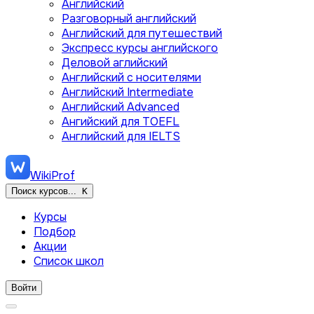
Английский
Разговорный английский
Английский для путешествий
Экспресс курсы английского
Деловой аглийский
Английский с носителями
Английский Intermediate
Английский Advanced
Ангийский для TOEFL
Английский для IELTS
WikiProf
Поиск курсов...
K
Курсы
Подбор
Акции
Список школ
Войти