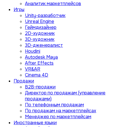
Аналитик маркетплейсов
Игры
Unity-разработчик
Unreal Engine
Геймдизайнер
2D-художник
3D-художник
3D-дженералист
Houdini
Autodesk Maya
After Effects
VR&AR
Cinema 4D
Продажи
B2B-продажи
Директор по продажам (управление
продажами)
По телефонным продажам
По продажам на маркетплейсах
Менеджер по маркетплейсам
Иностранные языки