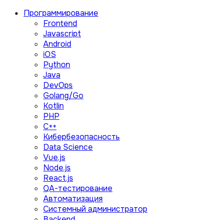
Программирование
Frontend
Javascript
Android
iOS
Python
Java
DevOps
Golang/Go
Kotlin
PHP
C++
Кибербезопасность
Data Science
Vue.js
Node.js
React.js
QA-тестирование
Автоматизация
Системный администратор
Backend