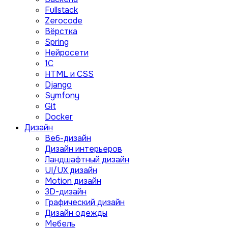
Fullstack
Zerocode
Вёрстка
Spring
Нейросети
1C
HTML и CSS
Django
Symfony
Git
Docker
Дизайн
Веб-дизайн
Дизайн интерьеров
Ландшафтный дизайн
UI/UX дизайн
Motion дизайн
3D-дизайн
Графический дизайн
Дизайн одежды
Мебель