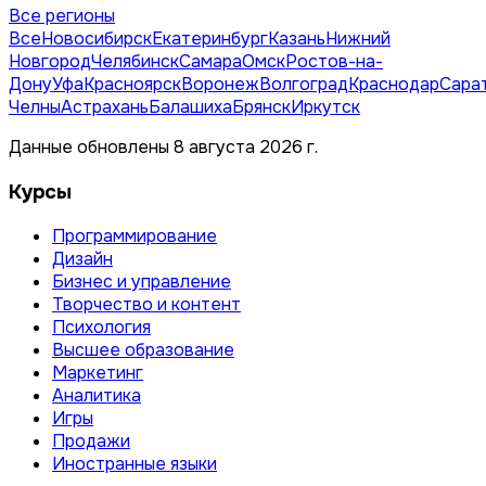
Все регионы
Все
Новосибирск
Екатеринбург
Казань
Нижний
Новгород
Челябинск
Самара
Омск
Ростов-на-
Дону
Уфа
Красноярск
Воронеж
Волгоград
Краснодар
Сара
Челны
Астрахань
Балашиха
Брянск
Иркутск
Данные обновлены 8 августа 2026 г.
Курсы
Программирование
Дизайн
Бизнес и управление
Творчество и контент
Психология
Высшее образование
Маркетинг
Аналитика
Игры
Продажи
Иностранные языки