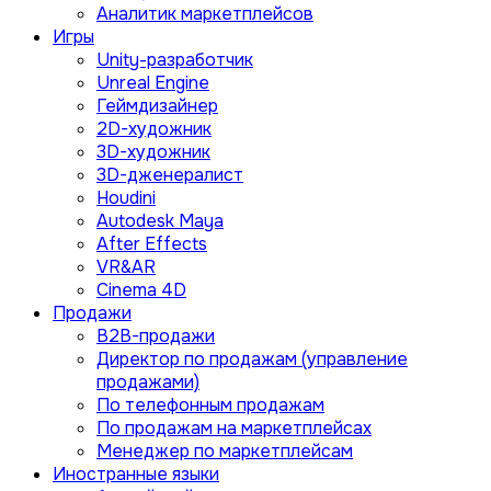
Аналитик маркетплейсов
Игры
Unity-разработчик
Unreal Engine
Геймдизайнер
2D-художник
3D-художник
3D-дженералист
Houdini
Autodesk Maya
After Effects
VR&AR
Cinema 4D
Продажи
B2B-продажи
Директор по продажам (управление
продажами)
По телефонным продажам
По продажам на маркетплейсах
Менеджер по маркетплейсам
Иностранные языки