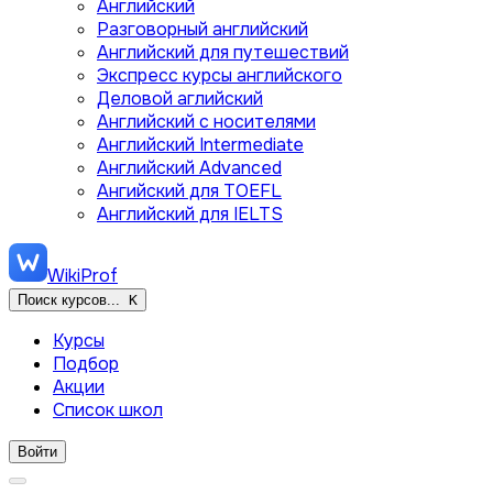
Английский
Разговорный английский
Английский для путешествий
Экспресс курсы английского
Деловой аглийский
Английский с носителями
Английский Intermediate
Английский Advanced
Ангийский для TOEFL
Английский для IELTS
WikiProf
Поиск курсов...
K
Курсы
Подбор
Акции
Список школ
Войти