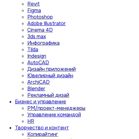
Revit
Figma
Photoshop
Adobe Illustrator
Сinema 4D
3ds max
Инфографика
Tilda
Indesign
AutoCAD
Дизайн приложений
Ювелирный дизайн
ArchiCAD
Blender
Рекламный дизай
Бизнес и управление
PM/проект-менеджеры
Управление командой
HR
Творчество и контент
Копирайтинг