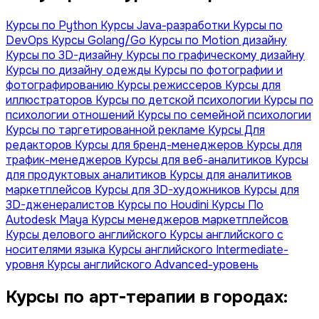
Курсы по Python
Курсы Java-разработки
Курсы по
DevOps
Курсы Golang/Go
Курсы по Motion дизайну
Курсы по 3D-дизайну
Курсы по графическому дизайну
Курсы по дизайну одежды
Курсы по фотографии и
фотографированию
Курсы режиссеров
Курсы для
иллюстраторов
Курсы по детской психологии
Курсы по
психологии отношений
Курсы по семейной психологии
Курсы по таргетированной рекламе
Курсы Для
редакторов
Курсы для бренд-менеджеров
Курсы для
трафик-менеджеров
Курсы для веб-аналитиков
Курсы
для продуктовых аналитиков
Курсы для аналитиков
маркетплейсов
Курсы для 3D-художников
Курсы для
3D-дженералистов
Курсы по Houdini
Курсы По
Autodesk Maya
Курсы менеджеров маркетплейсов
Курсы делового английского
Курсы английского с
носителями языка
Курсы английского Intermediate-
уровня
Курсы английского Advanced-уровень
Курсы по арт-терапии в городах: