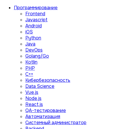
Программирование
Frontend
Javascript
Android
iOS
Python
Java
DevOps
Golang/Go
Kotlin
PHP
C++
Кибербезопасность
Data Science
Vue.js
Node.js
React.js
QA-тестирование
Автоматизация
Системный администратор
Backend