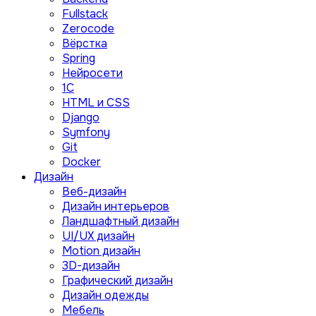
Fullstack
Zerocode
Вёрстка
Spring
Нейросети
1C
HTML и CSS
Django
Symfony
Git
Docker
Дизайн
Веб-дизайн
Дизайн интерьеров
Ландшафтный дизайн
UI/UX дизайн
Motion дизайн
3D-дизайн
Графический дизайн
Дизайн одежды
Мебель