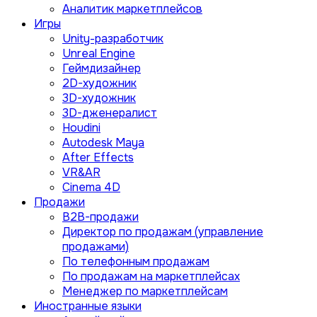
Аналитик маркетплейсов
Игры
Unity-разработчик
Unreal Engine
Геймдизайнер
2D-художник
3D-художник
3D-дженералист
Houdini
Autodesk Maya
After Effects
VR&AR
Cinema 4D
Продажи
B2B-продажи
Директор по продажам (управление
продажами)
По телефонным продажам
По продажам на маркетплейсах
Менеджер по маркетплейсам
Иностранные языки