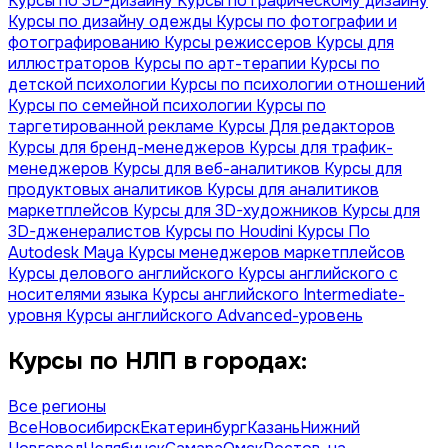
Курсы по 3D-дизайну
Курсы по графическому дизайну
Курсы по дизайну одежды
Курсы по фотографии и
фотографированию
Курсы режиссеров
Курсы для
иллюстраторов
Курсы по арт-терапии
Курсы по
детской психологии
Курсы по психологии отношений
Курсы по семейной психологии
Курсы по
таргетированной рекламе
Курсы Для редакторов
Курсы для бренд-менеджеров
Курсы для трафик-
менеджеров
Курсы для веб-аналитиков
Курсы для
продуктовых аналитиков
Курсы для аналитиков
маркетплейсов
Курсы для 3D-художников
Курсы для
3D-дженералистов
Курсы по Houdini
Курсы По
Autodesk Maya
Курсы менеджеров маркетплейсов
Курсы делового английского
Курсы английского с
носителями языка
Курсы английского Intermediate-
уровня
Курсы английского Advanced-уровень
Курсы по НЛП в городах:
Все регионы
Все
Новосибирск
Екатеринбург
Казань
Нижний