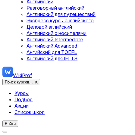
Английский
Разговорный английский
Английский для путешествий
Экспресс курсы английского
Деловой аглийский
Английский с носителями
Английский Intermediate
Английский Advanced
Ангийский для TOEFL
Английский для IELTS
WikiProf
Поиск курсов...
K
Курсы
Подбор
Акции
Список школ
Войти