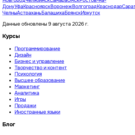
Новгород
Челябинск
Самара
Омск
Ростов-на-
Дону
Уфа
Красноярск
Воронеж
Волгоград
Краснодар
Сара
Челны
Астрахань
Балашиха
Брянск
Иркутск
Данные обновлены 9 августа 2026 г.
Курсы
Программирование
Дизайн
Бизнес и управление
Творчество и контент
Психология
Высшее образование
Маркетинг
Аналитика
Игры
Продажи
Иностранные языки
Блог