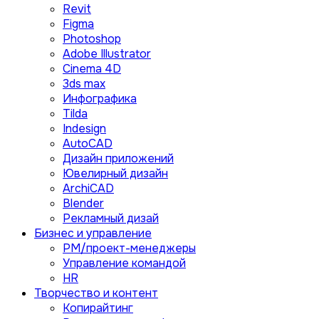
Revit
Figma
Photoshop
Adobe Illustrator
Сinema 4D
3ds max
Инфографика
Tilda
Indesign
AutoCAD
Дизайн приложений
Ювелирный дизайн
ArchiCAD
Blender
Рекламный дизай
Бизнес и управление
PM/проект-менеджеры
Управление командой
HR
Творчество и контент
Копирайтинг