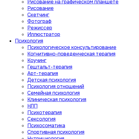
Рисование на графическом планшете
Рисование
Скетчинг
Фотограф
Режиссер
Иллюстратор
Психология
Психологическое консультирование
Когнитивно-поведенческая терапия
Коучинг
Гештальт-терапия
Арт-терапия
Детская психология
Психология отношений
Семейная психология
Клиническая психология
НЛП
Психотерапия
Сексология
Психосоматика
Спортивная психология
Нутрициология