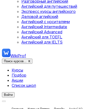
Разговорный английский
Английский для путешествий
Экспресс курсы английского
Деловой аглийский
Английский с носителями
Английский Intermediate
Английский Advanced
Ангийский для TOEFL
Английский для IELTS
WikiProf
Поиск курсов...
K
Курсы
Подбор
Акции
Список школ
Войти