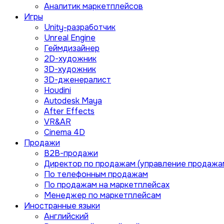
Аналитик маркетплейсов
Игры
Unity-разработчик
Unreal Engine
Геймдизайнер
2D-художник
3D-художник
3D-дженералист
Houdini
Autodesk Maya
After Effects
VR&AR
Cinema 4D
Продажи
B2B-продажи
Директор по продажам (управление продажа
По телефонным продажам
По продажам на маркетплейсах
Менеджер по маркетплейсам
Иностранные языки
Английский