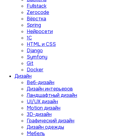
Fullstack
Zerocode
Вёрстка
Spring
Нейросети
1C
HTML и CSS
Django
Symfony
Git
Docker
Дизайн
Веб-дизайн
Дизайн интерьеров
Ландшафтный дизайн
UI/UX дизайн
Motion дизайн
3D-дизайн
Графический дизайн
Дизайн одежды
Мебель