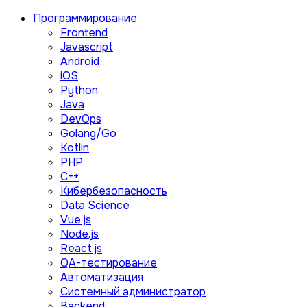
Программирование
Frontend
Javascript
Android
iOS
Python
Java
DevOps
Golang/Go
Kotlin
PHP
C++
Кибербезопасность
Data Science
Vue.js
Node.js
React.js
QA-тестирование
Автоматизация
Системный администратор
Backend