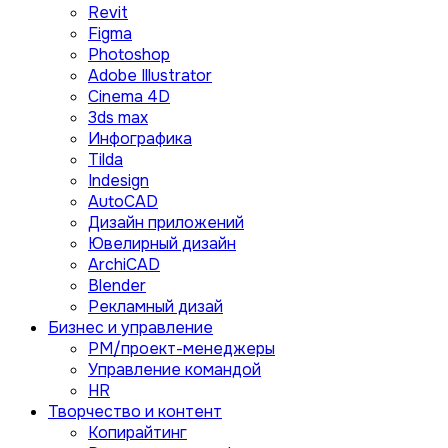
Revit
Figma
Photoshop
Adobe Illustrator
Сinema 4D
3ds max
Инфографика
Tilda
Indesign
AutoCAD
Дизайн приложений
Ювелирный дизайн
ArchiCAD
Blender
Рекламный дизай
Бизнес и управление
PM/проект-менеджеры
Управление командой
HR
Творчество и контент
Копирайтинг