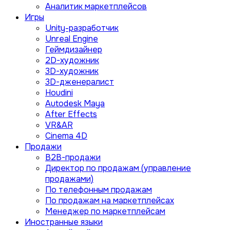
Аналитик маркетплейсов
Игры
Unity-разработчик
Unreal Engine
Геймдизайнер
2D-художник
3D-художник
3D-дженералист
Houdini
Autodesk Maya
After Effects
VR&AR
Cinema 4D
Продажи
B2B-продажи
Директор по продажам (управление
продажами)
По телефонным продажам
По продажам на маркетплейсах
Менеджер по маркетплейсам
Иностранные языки