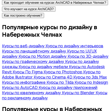
Как проходит обучение на курсах ArchiCAD в Набережных Челнах?
Что изучают на курсе ArchiCAD?
Как построено обучение?
Популярные курсы по дизайну в
Набережных Челнах
Курсы по веб-дизайну
Курсы по дизайну интерьеров
Курсы по ландшафтному дизайну
Курсы по UI/UX
дизайну
Курсы по Motion дизайну
Курсы по 3D-дизайну
Курсы по графическому дизайну
Курсы по дизайну
одежды
Курсы по дизайну мебели
Курсы по Autodesk
Revit
Курсы По Figma
Курсы по Photoshop
Курсы по
Adobe Illustrator
Курсы по Сinema 4D
Курсы по 3ds Max
Курсы по инфографике
Курсы по Tilda
Курсы по Indesign
Курсы по AutoCAD
Курсы по дизайну приложений
Курсы по ювелирному дизайну
Курсы по Blender
Курсы
по рекламному дизайну
Популярные курсы в Набережных