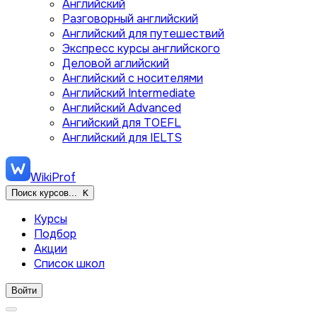
Английский
Разговорный английский
Английский для путешествий
Экспресс курсы английского
Деловой аглийский
Английский с носителями
Английский Intermediate
Английский Advanced
Ангийский для TOEFL
Английский для IELTS
WikiProf
Поиск курсов...
K
Курсы
Подбор
Акции
Список школ
Войти