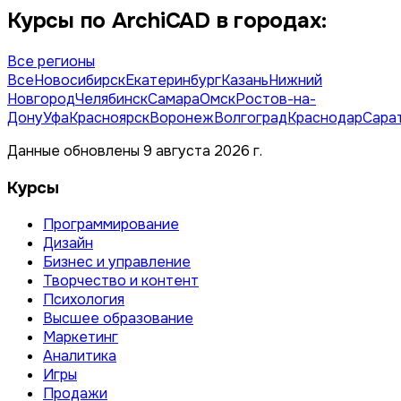
Курсы по ArchiCAD в городах:
Все регионы
Все
Новосибирск
Екатеринбург
Казань
Нижний
Новгород
Челябинск
Самара
Омск
Ростов-на-
Дону
Уфа
Красноярск
Воронеж
Волгоград
Краснодар
Сара
Данные обновлены 9 августа 2026 г.
Курсы
Программирование
Дизайн
Бизнес и управление
Творчество и контент
Психология
Высшее образование
Маркетинг
Аналитика
Игры
Продажи