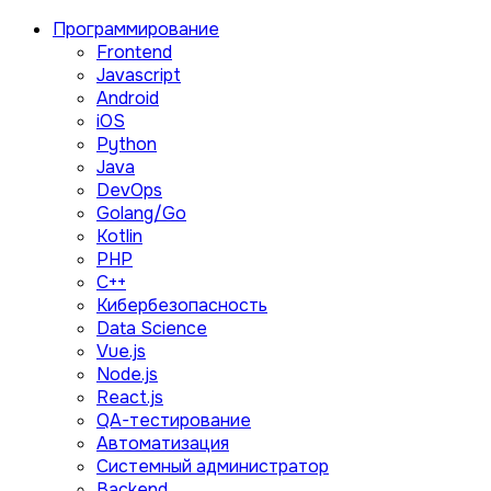
Программирование
Frontend
Javascript
Android
iOS
Python
Java
DevOps
Golang/Go
Kotlin
PHP
C++
Кибербезопасность
Data Science
Vue.js
Node.js
React.js
QA-тестирование
Автоматизация
Системный администратор
Backend