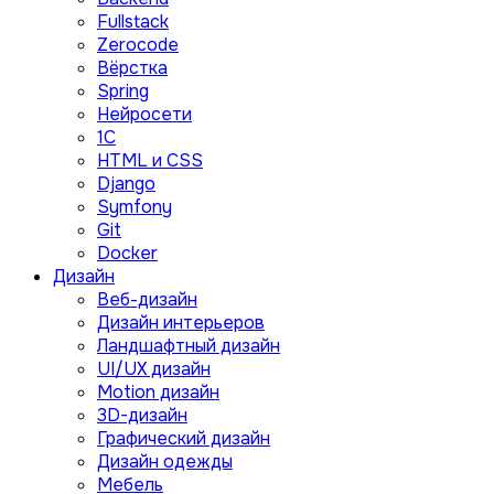
Fullstack
Zerocode
Вёрстка
Spring
Нейросети
1C
HTML и CSS
Django
Symfony
Git
Docker
Дизайн
Веб-дизайн
Дизайн интерьеров
Ландшафтный дизайн
UI/UX дизайн
Motion дизайн
3D-дизайн
Графический дизайн
Дизайн одежды
Мебель