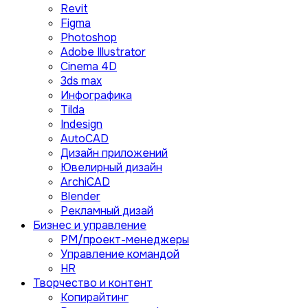
Revit
Figma
Photoshop
Adobe Illustrator
Сinema 4D
3ds max
Инфографика
Tilda
Indesign
AutoCAD
Дизайн приложений
Ювелирный дизайн
ArchiCAD
Blender
Рекламный дизай
Бизнес и управление
PM/проект-менеджеры
Управление командой
HR
Творчество и контент
Копирайтинг