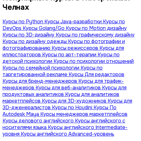
Челнах
Курсы по Python
Курсы Java-разработки
Курсы по
DevOps
Курсы Golang/Go
Курсы по Motion дизайну
Курсы по 3D-дизайну
Курсы по графическому дизайну
Курсы по дизайну одежды
Курсы по фотографии и
фотографированию
Курсы режиссеров
Курсы для
иллюстраторов
Курсы по арт-терапии
Курсы по
детской психологии
Курсы по психологии отношений
Курсы по семейной психологии
Курсы по
таргетированной рекламе
Курсы Для редакторов
Курсы для бренд-менеджеров
Курсы для трафик-
менеджеров
Курсы для веб-аналитиков
Курсы для
продуктовых аналитиков
Курсы для аналитиков
маркетплейсов
Курсы для 3D-художников
Курсы для
3D-дженералистов
Курсы по Houdini
Курсы По
Autodesk Maya
Курсы менеджеров маркетплейсов
Курсы делового английского
Курсы английского с
носителями языка
Курсы английского Intermediate-
уровня
Курсы английского Advanced-уровень