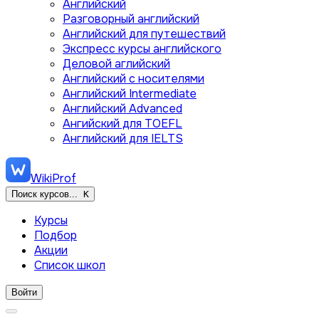
Английский
Разговорный английский
Английский для путешествий
Экспресс курсы английского
Деловой аглийский
Английский с носителями
Английский Intermediate
Английский Advanced
Ангийский для TOEFL
Английский для IELTS
WikiProf
Поиск курсов...
K
Курсы
Подбор
Акции
Список школ
Войти