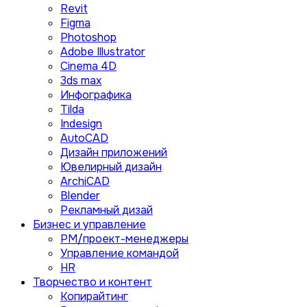
Revit
Figma
Photoshop
Adobe Illustrator
Сinema 4D
3ds max
Инфографика
Tilda
Indesign
AutoCAD
Дизайн приложений
Ювелирный дизайн
ArchiCAD
Blender
Рекламный дизай
Бизнес и управление
PM/проект-менеджеры
Управление командой
HR
Творчество и контент
Копирайтинг