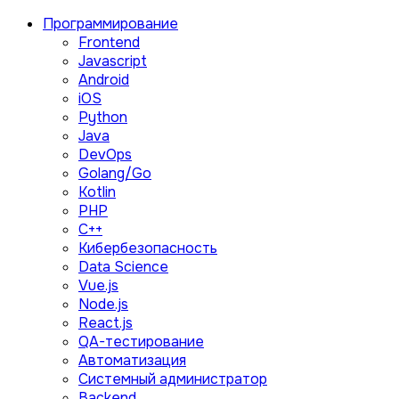
Программирование
Frontend
Javascript
Android
iOS
Python
Java
DevOps
Golang/Go
Kotlin
PHP
C++
Кибербезопасность
Data Science
Vue.js
Node.js
React.js
QA-тестирование
Автоматизация
Системный администратор
Backend