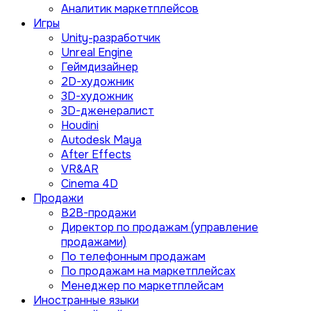
Аналитик маркетплейсов
Игры
Unity-разработчик
Unreal Engine
Геймдизайнер
2D-художник
3D-художник
3D-дженералист
Houdini
Autodesk Maya
After Effects
VR&AR
Cinema 4D
Продажи
B2B-продажи
Директор по продажам (управление
продажами)
По телефонным продажам
По продажам на маркетплейсах
Менеджер по маркетплейсам
Иностранные языки