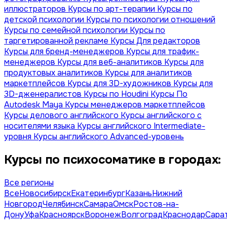
иллюстраторов
Курсы по арт-терапии
Курсы по
детской психологии
Курсы по психологии отношений
Курсы по семейной психологии
Курсы по
таргетированной рекламе
Курсы Для редакторов
Курсы для бренд-менеджеров
Курсы для трафик-
менеджеров
Курсы для веб-аналитиков
Курсы для
продуктовых аналитиков
Курсы для аналитиков
маркетплейсов
Курсы для 3D-художников
Курсы для
3D-дженералистов
Курсы по Houdini
Курсы По
Autodesk Maya
Курсы менеджеров маркетплейсов
Курсы делового английского
Курсы английского с
носителями языка
Курсы английского Intermediate-
уровня
Курсы английского Advanced-уровень
Курсы по психосоматике в городах:
Все регионы
Все
Новосибирск
Екатеринбург
Казань
Нижний
Новгород
Челябинск
Самара
Омск
Ростов-на-
Дону
Уфа
Красноярск
Воронеж
Волгоград
Краснодар
Сара