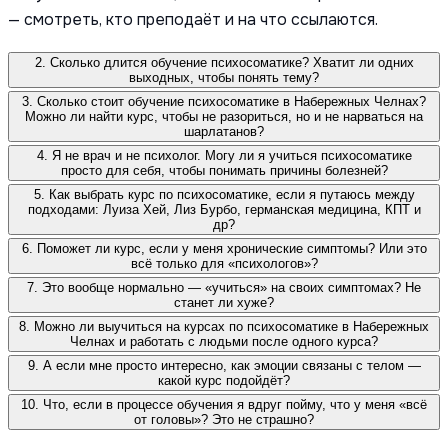
— смотреть, кто преподаёт и на что ссылаются.
2. Сколько длится обучение психосоматике? Хватит ли одних
выходных, чтобы понять тему?
3. Сколько стоит обучение психосоматике в Набережных Челнах?
Можно ли найти курс, чтобы не разориться, но и не нарваться на
шарлатанов?
4. Я не врач и не психолог. Могу ли я учиться психосоматике
просто для себя, чтобы понимать причины болезней?
5. Как выбрать курс по психосоматике, если я путаюсь между
подходами: Луиза Хей, Лиз Бурбо, германская медицина, КПТ и
др?
6. Поможет ли курс, если у меня хронические симптомы? Или это
всё только для «психологов»?
7. Это вообще нормально — «учиться» на своих симптомах? Не
станет ли хуже?
8. Можно ли выучиться на курсах по психосоматике в Набережных
Челнах и работать с людьми после одного курса?
9. А если мне просто интересно, как эмоции связаны с телом —
какой курс подойдёт?
10. Что, если в процессе обучения я вдруг пойму, что у меня «всё
от головы»? Это не страшно?