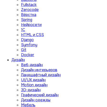
Fullstack
Zerocode
Вёрстка
Spring
Нейросети
1C
HTML и CSS
Django
Symfony
Git
Docker
Дизайн
Веб-дизайн
Дизайн интерьеров
Ландшафтный дизайн
UI/UX дизайн
Motion дизайн
3D-дизайн
Графический дизайн
Дизайн одежды
Мебель