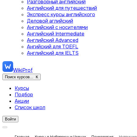
Разговорный английский
Английский для путешествий
Экспресс курсы английского
Деловой аглийский
Английский с носителями
Английский Intermediate
Английский Advanced
Ангийский для TOEFL
Английский для IELTS
WikiProf
Поиск курсов...
K
Курсы
Подбор
Акции
Список школ
Войти