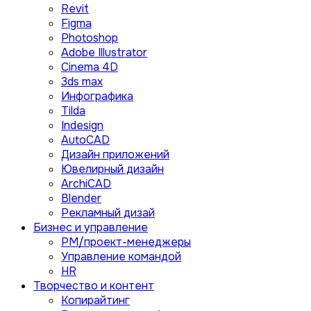
Revit
Figma
Photoshop
Adobe Illustrator
Сinema 4D
3ds max
Инфографика
Tilda
Indesign
AutoCAD
Дизайн приложений
Ювелирный дизайн
ArchiCAD
Blender
Рекламный дизай
Бизнес и управление
PM/проект-менеджеры
Управление командой
HR
Творчество и контент
Копирайтинг