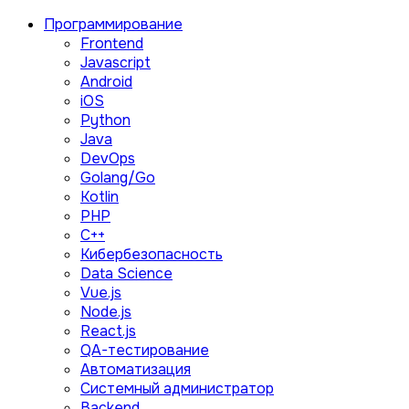
Программирование
Frontend
Javascript
Android
iOS
Python
Java
DevOps
Golang/Go
Kotlin
PHP
C++
Кибербезопасность
Data Science
Vue.js
Node.js
React.js
QA-тестирование
Автоматизация
Системный администратор
Backend