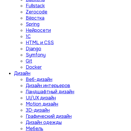
Fullstack
Zerocode
Вёрстка
Spring
Нейросети
1C
HTML и CSS
Django
Symfony
Git
Docker
Дизайн
Веб-дизайн
Дизайн интерьеров
Ландшафтный дизайн
UI/UX дизайн
Motion дизайн
3D-дизайн
Графический дизайн
Дизайн одежды
Мебель