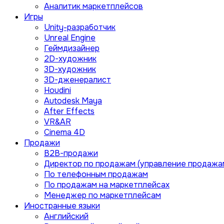
Аналитик маркетплейсов
Игры
Unity-разработчик
Unreal Engine
Геймдизайнер
2D-художник
3D-художник
3D-дженералист
Houdini
Autodesk Maya
After Effects
VR&AR
Cinema 4D
Продажи
B2B-продажи
Директор по продажам (управление продажа
По телефонным продажам
По продажам на маркетплейсах
Менеджер по маркетплейсам
Иностранные языки
Английский