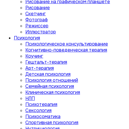
Рисование на графическом планшете
Рисование
Скетчинг
Фотограф
Режиссер
Иллюстратор
Психология
Психологическое консультирование
Когнитивно-поведенческая терапия
Коучинг
Гештальт-терапия
Арт-терапия
Детская психология
Психология отношений
Семейная психология
Клиническая психология
НЛП
Психотерапия
Сексология
Психосоматика
Спортивная психология
Нутрициология