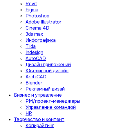
Revit
Figma
Photoshop
Adobe Illustrator
Сinema 4D
3ds max
Инфографика
Tilda
Indesign
AutoCAD
Дизайн приложений
Ювелирный дизайн
ArchiCAD
Blender
Рекламный дизай
Бизнес и управление
PM/проект-менеджеры
Управление командой
HR
Творчество и контент
Копирайтинг