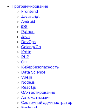
Программирование
Frontend
Javascript
Android
iOS
Python
Java
DevOps
Golang/Go
Kotlin
PHP
C++
Кибербезопасность
Data Science
Vue.js
Node.js
React.js
QA-тестирование
Автоматизация
Системный администратор
Backend