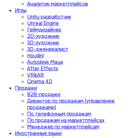
Аналитик маркетплейсов
Игры
Unity-разработчик
Unreal Engine
Геймдизайнер
2D-художник
3D-художник
3D-дженералист
Houdini
Autodesk Maya
After Effects
VR&AR
Cinema 4D
Продажи
B2B-продажи
Директор по продажам (управление
продажами)
По телефонным продажам
По продажам на маркетплейсах
Менеджер по маркетплейсам
Иностранные языки