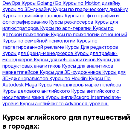
DevOps
Курсы Golang/Go
Курсы по Motion дизайну
Курсы по 3D-дизайну
Курсы по графическому дизайну
Курсы по дизайну одежды
Курсы по фотографии и
фотографированию
Курсы режиссеров
Курсы для
иллюстраторов
Курсы по арт-терапии
Курсы по
детской психологии
Курсы по психологии отношений
Курсы по семейной психологии
Курсы по
таргетированной рекламе
Курсы Для редакторов
Курсы для бренд-менеджеров
Курсы для трафик-
менеджеров
Курсы для веб-аналитиков
Курсы для
продуктовых аналитиков
Курсы для аналитиков
маркетплейсов
Курсы для 3D-художников
Курсы для
3D-дженералистов
Курсы по Houdini
Курсы По
Autodesk Maya
Курсы менеджеров маркетплейсов
Курсы делового английского
Курсы английского с
носителями языка
Курсы английского Intermediate-
уровня
Курсы английского Advanced-уровень
Курсы аглийского для путешествий
в городах: