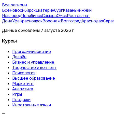
Все регионы
Все
Новосибирск
Екатеринбург
Казань
Нижний
Новгород
Челябинск
Самара
Омск
Ростов-на-
Дону
Уфа
Красноярск
Воронеж
Волгоград
Краснодар
Сара
Данные обновлены 7 августа 2026 г.
Курсы
Программирование
Дизайн
Бизнес и управление
Творчество и контент
Психология
Высшее образование
Маркетинг
Аналитика
Игры
Продажи
Иностранные языки