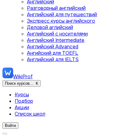
Английский
Разговорный английский
Английский для путешествий
Экспресс курсы английского
Деловой аглийский
Английский с носителями
Английский Intermediate
Английский Advanced
Ангийский для TOEFL
Английский для IELTS
WikiProf
Поиск курсов...
K
Курсы
Подбор
Акции
Список школ
Войти