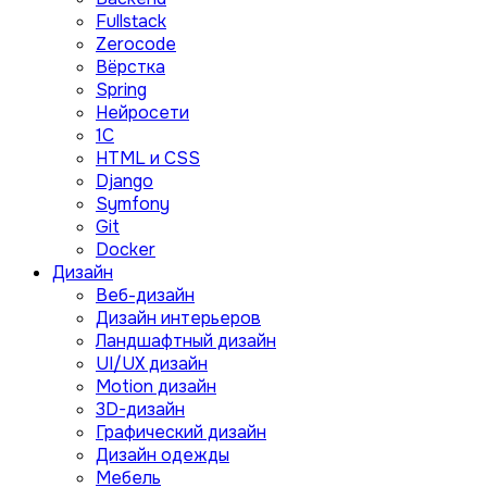
Fullstack
Zerocode
Вёрстка
Spring
Нейросети
1C
HTML и CSS
Django
Symfony
Git
Docker
Дизайн
Веб-дизайн
Дизайн интерьеров
Ландшафтный дизайн
UI/UX дизайн
Motion дизайн
3D-дизайн
Графический дизайн
Дизайн одежды
Мебель