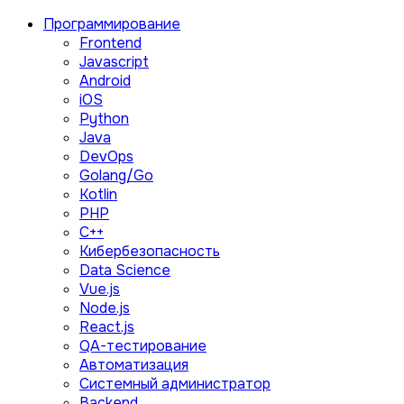
Программирование
Frontend
Javascript
Android
iOS
Python
Java
DevOps
Golang/Go
Kotlin
PHP
C++
Кибербезопасность
Data Science
Vue.js
Node.js
React.js
QA-тестирование
Автоматизация
Системный администратор
Backend