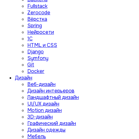
Fullstack
Zerocode
Вёрстка
Spring
Нейросети
1C
HTML и CSS
Django
Symfony
Git
Docker
Дизайн
Веб-дизайн
Дизайн интерьеров
Ландшафтный дизайн
UI/UX дизайн
Motion дизайн
3D-дизайн
Графический дизайн
Дизайн одежды
Мебель