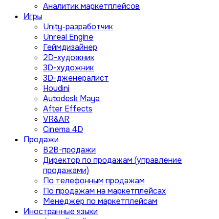
Аналитик маркетплейсов
Игры
Unity-разработчик
Unreal Engine
Геймдизайнер
2D-художник
3D-художник
3D-дженералист
Houdini
Autodesk Maya
After Effects
VR&AR
Cinema 4D
Продажи
B2B-продажи
Директор по продажам (управление
продажами)
По телефонным продажам
По продажам на маркетплейсах
Менеджер по маркетплейсам
Иностранные языки