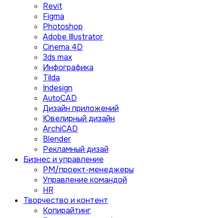
Revit
Figma
Photoshop
Adobe Illustrator
Сinema 4D
3ds max
Инфографика
Tilda
Indesign
AutoCAD
Дизайн приложений
Ювелирный дизайн
ArchiCAD
Blender
Рекламный дизай
Бизнес и управление
PM/проект-менеджеры
Управление командой
HR
Творчество и контент
Копирайтинг