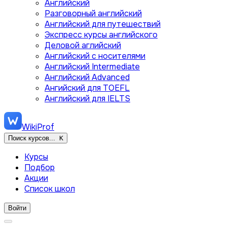
Английский
Разговорный английский
Английский для путешествий
Экспресс курсы английского
Деловой аглийский
Английский с носителями
Английский Intermediate
Английский Advanced
Ангийский для TOEFL
Английский для IELTS
WikiProf
Поиск курсов...
K
Курсы
Подбор
Акции
Список школ
Войти