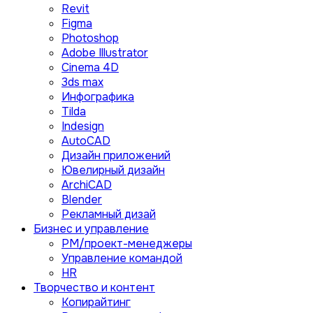
Revit
Figma
Photoshop
Adobe Illustrator
Сinema 4D
3ds max
Инфографика
Tilda
Indesign
AutoCAD
Дизайн приложений
Ювелирный дизайн
ArchiCAD
Blender
Рекламный дизай
Бизнес и управление
PM/проект-менеджеры
Управление командой
HR
Творчество и контент
Копирайтинг