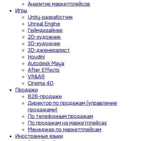
Аналитик маркетплейсов
Игры
Unity-разработчик
Unreal Engine
Геймдизайнер
2D-художник
3D-художник
3D-дженералист
Houdini
Autodesk Maya
After Effects
VR&AR
Cinema 4D
Продажи
B2B-продажи
Директор по продажам (управление
продажами)
По телефонным продажам
По продажам на маркетплейсах
Менеджер по маркетплейсам
Иностранные языки