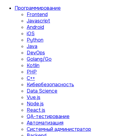
Программирование
Frontend
Javascript
Android
iOS
Python
Java
DevOps
Golang/Go
Kotlin
PHP
C++
Кибербезопасность
Data Science
Vue.js
Node.js
React.js
QA-тестирование
Автоматизация
Системный администратор
Backend