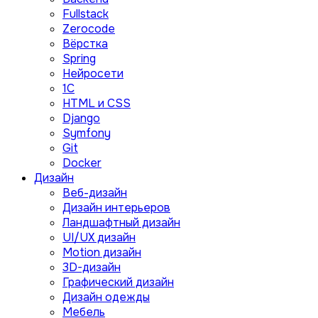
Fullstack
Zerocode
Вёрстка
Spring
Нейросети
1C
HTML и CSS
Django
Symfony
Git
Docker
Дизайн
Веб-дизайн
Дизайн интерьеров
Ландшафтный дизайн
UI/UX дизайн
Motion дизайн
3D-дизайн
Графический дизайн
Дизайн одежды
Мебель