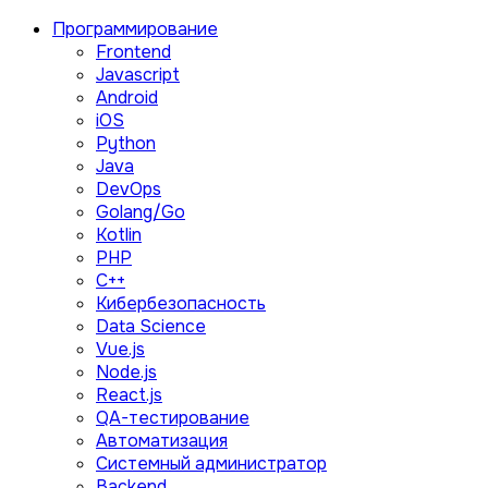
Программирование
Frontend
Javascript
Android
iOS
Python
Java
DevOps
Golang/Go
Kotlin
PHP
C++
Кибербезопасность
Data Science
Vue.js
Node.js
React.js
QA-тестирование
Автоматизация
Системный администратор
Backend