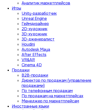
Аналитик маркетплейсов
Игры
Unity-разработчик
Unreal Engine
Геймдизайнер
2D-художник
3D-художник
3D-дженералист
Houdini
Autodesk Maya
After Effects
VR&AR
Cinema 4D
Продажи
B2B-продажи
Директор по продажам (управление
продажами)
По телефонным продажам
По продажам на маркетплейсах
Менеджер по маркетплейсам
Иностранные языки