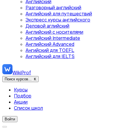
Английский
Разговорный английский
Английский для путешествий
Экспресс курсы английского
Деловой аглийский
Английский с носителями
Английский Intermediate
Английский Advanced
Ангийский для TOEFL
Английский для IELTS
WikiProf
Поиск курсов...
K
Курсы
Подбор
Акции
Список школ
Войти