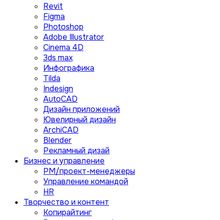
Revit
Figma
Photoshop
Adobe Illustrator
Сinema 4D
3ds max
Инфографика
Tilda
Indesign
AutoCAD
Дизайн приложений
Ювелирный дизайн
ArchiCAD
Blender
Рекламный дизай
Бизнес и управление
PM/проект-менеджеры
Управление командой
HR
Творчество и контент
Копирайтинг