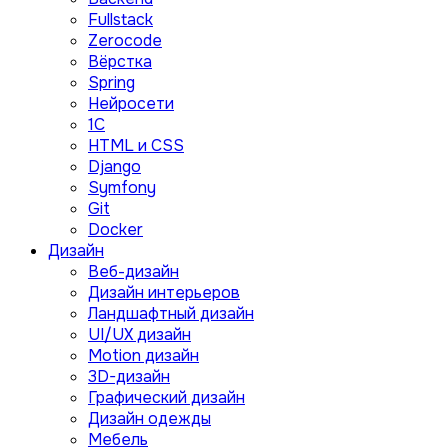
Fullstack
Zerocode
Вёрстка
Spring
Нейросети
1C
HTML и CSS
Django
Symfony
Git
Docker
Дизайн
Веб-дизайн
Дизайн интерьеров
Ландшафтный дизайн
UI/UX дизайн
Motion дизайн
3D-дизайн
Графический дизайн
Дизайн одежды
Мебель